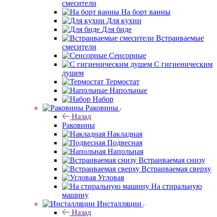
смесители
На борт ванны
Для кухни
Для биде
Встраиваемые
смесители
Сенсорные
С гигиеническим
душем
Термостат
Напольные
Набор
Раковины
Назад
Раковины
Накладная
Подвесная
Напольная
Встраиваемая снизу
Встраиваемая сверху
Угловая
На стиральную
машину
Инсталляции
Назад