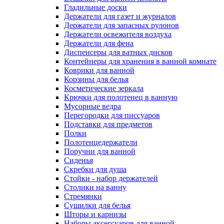
Гладильные доски
Держатели для газет и журналов
Держатели для запасных рулонов
Держатели освежителя воздуха
Держатели для фена
Диспенсеры для ватных дисков
Контейнеры для хранения в ванной комнате
Коврики для ванной
Корзины для белья
Косметические зеркала
Крючки для полотенец в ванную
Мусорные ведра
Перегородки для писсуаров
Подставки для предметов
Полки
Полотенцедержатели
Поручни для ванной
Сиденья
Скребки для душа
Стойки - набор держателей
Столики на ванну
Стремянки
Сушилки для белья
Шторы и карнизы
Наборы аксессуаров для ванной