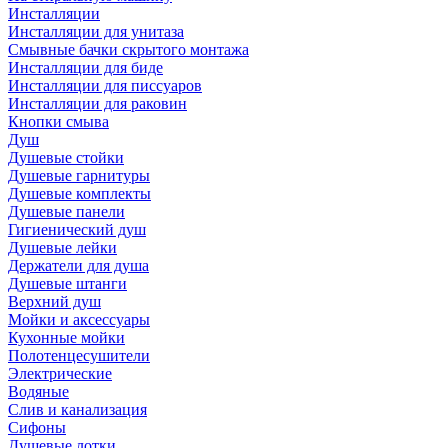
Инсталляции
Инсталляции для унитаза
Смывные бачки скрытого монтажа
Инсталляции для биде
Инсталляции для писсуаров
Инсталляции для раковин
Кнопки смыва
Душ
Душевые стойки
Душевые гарнитуры
Душевые комплекты
Душевые панели
Гигиенический душ
Душевые лейки
Держатели для душа
Душевые штанги
Верхний душ
Мойки и аксессуары
Кухонные мойки
Полотенцесушители
Электрические
Водяные
Слив и канализация
Сифоны
Душевые лотки