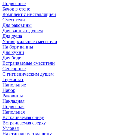
Подвесные
Бачок в стене
Комплект с инсталляцией
Смесители
Для раковины
Для ванны с душем
Для душа
Универсальные смесители
На борт ванны
Для кухни
Для биде
Встраиваемые смесители
Сенсорные
С гигиеническим душем
Термостат
Напольные
Набор
Раковины
Накладная
Подвесная
Напольная
Встраиваемая снизу
Встраиваемая сверху
Угловая
На стиральную машину