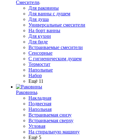
Смесители
Для раковины
Для ванны с душем
Для душа
Универсальные смесители
На борт ванны
Для кухни
Для биде
Встраиваемые смесители
Сенсорные
С гигиеническим душем
Термостат
Напольные
Набор
Ещё 11
Раковины
Накладная
Подвесная
Напольная
Встраиваемая снизу
Встраиваемая сверху
Угловая
На стиральную машину
Ещё 5