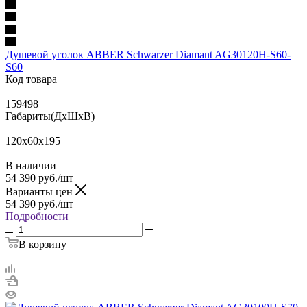
Душевой уголок ABBER Schwarzer Diamant AG30120H-S60-
S60
Код товара
—
159498
Габариты(ДхШхВ)
—
120x60x195
В наличии
54 390
руб.
/шт
Варианты цен
54 390
руб.
/шт
Подробности
В корзину