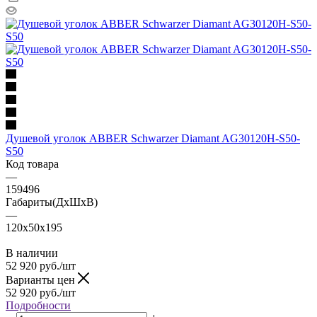
Душевой уголок ABBER Schwarzer Diamant AG30120H-S50-
S50
Код товара
—
159496
Габариты(ДхШхВ)
—
120x50x195
В наличии
52 920
руб.
/шт
Варианты цен
52 920
руб.
/шт
Подробности