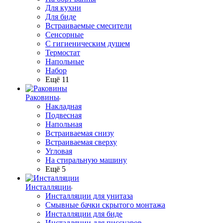
Для кухни
Для биде
Встраиваемые смесители
Сенсорные
С гигиеническим душем
Термостат
Напольные
Набор
Ещё 11
Раковины
Накладная
Подвесная
Напольная
Встраиваемая снизу
Встраиваемая сверху
Угловая
На стиральную машину
Ещё 5
Инсталляции
Инсталляции для унитаза
Смывные бачки скрытого монтажа
Инсталляции для биде
Инсталляции для писсуаров