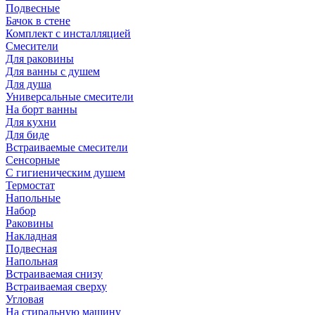
Подвесные
Бачок в стене
Комплект с инсталляцией
Смесители
Для раковины
Для ванны с душем
Для душа
Универсальные смесители
На борт ванны
Для кухни
Для биде
Встраиваемые смесители
Сенсорные
С гигиеническим душем
Термостат
Напольные
Набор
Раковины
Накладная
Подвесная
Напольная
Встраиваемая снизу
Встраиваемая сверху
Угловая
На стиральную машину