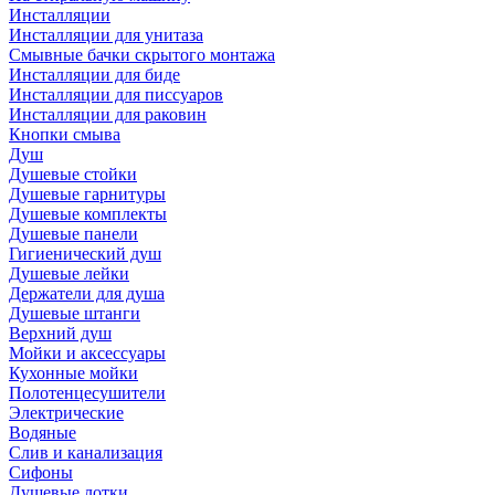
Инсталляции
Инсталляции для унитаза
Смывные бачки скрытого монтажа
Инсталляции для биде
Инсталляции для писсуаров
Инсталляции для раковин
Кнопки смыва
Душ
Душевые стойки
Душевые гарнитуры
Душевые комплекты
Душевые панели
Гигиенический душ
Душевые лейки
Держатели для душа
Душевые штанги
Верхний душ
Мойки и аксессуары
Кухонные мойки
Полотенцесушители
Электрические
Водяные
Слив и канализация
Сифоны
Душевые лотки