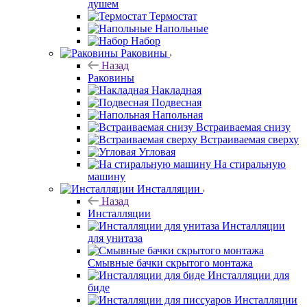
душем
Термостат
Напольные
Набор
Раковины
Назад
Раковины
Накладная
Подвесная
Напольная
Встраиваемая снизу
Встраиваемая сверху
Угловая
На стиральную
машину
Инсталляции
Назад
Инсталляции
Инсталляции
для унитаза
Смывные бачки скрытого монтажа
Инсталляции для
биде
Инсталляции