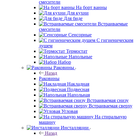
смесители
На борт ванны
Для кухни
Для биде
Встраиваемые
смесители
Сенсорные
С гигиеническим
душем
Термостат
Напольные
Набор
Раковины
Назад
Раковины
Накладная
Подвесная
Напольная
Встраиваемая снизу
Встраиваемая сверху
Угловая
На стиральную
машину
Инсталляции
Назад