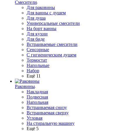
Смесители
Для раковины
Для ванны с душем
Для душа
Универсальные смесители
На борт ванны
Для кухни
Для биде
Встраиваемые смесители
Сенсорные
С гигиеническим душем
Термостат
Напольные
Набор
Ещё 11
Раковины
Накладная
Подвесная
Напольная
Встраиваемая снизу
Встраиваемая сверху
Угловая
На стиральную машину
Ещё 5