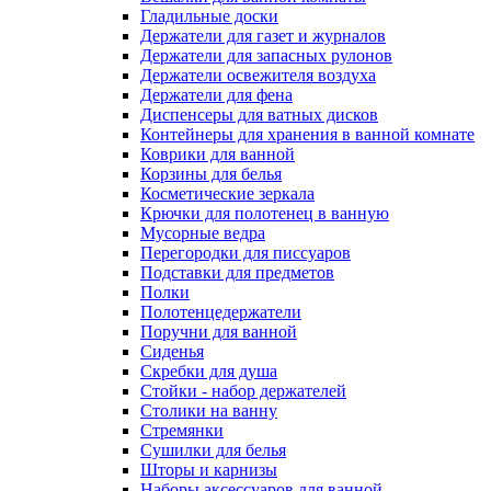
Гладильные доски
Держатели для газет и журналов
Держатели для запасных рулонов
Держатели освежителя воздуха
Держатели для фена
Диспенсеры для ватных дисков
Контейнеры для хранения в ванной комнате
Коврики для ванной
Корзины для белья
Косметические зеркала
Крючки для полотенец в ванную
Мусорные ведра
Перегородки для писсуаров
Подставки для предметов
Полки
Полотенцедержатели
Поручни для ванной
Сиденья
Скребки для душа
Стойки - набор держателей
Столики на ванну
Стремянки
Сушилки для белья
Шторы и карнизы
Наборы аксессуаров для ванной