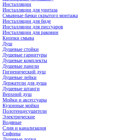
Инсталляции
Инсталляции для унитаза
Смывные бачки скрытого монтажа
Инсталляции для биде
Инсталляции для писсуаров
Инсталляции для раковин
Кнопки смыва
Душ
Душевые стойки
Душевые гарнитуры
Душевые комплекты
Душевые панели
Гигиенический душ
Душевые лейки
Держатели для душа
Душевые штанги
Верхний душ
Мойки и аксессуары
Кухонные мойки
Полотенцесушители
Электрические
Водяные
Слив и канализация
Сифоны
Душевые лотки