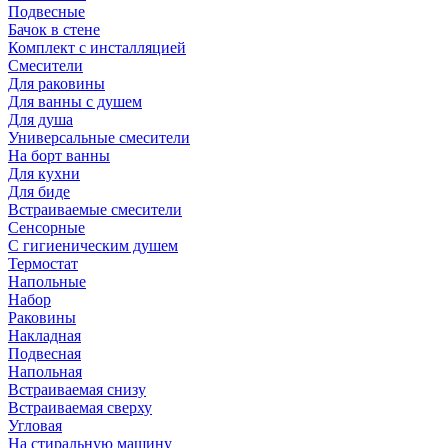
Подвесные
Бачок в стене
Комплект с инсталляцией
Смесители
Для раковины
Для ванны с душем
Для душа
Универсальные смесители
На борт ванны
Для кухни
Для биде
Встраиваемые смесители
Сенсорные
С гигиеническим душем
Термостат
Напольные
Набор
Раковины
Накладная
Подвесная
Напольная
Встраиваемая снизу
Встраиваемая сверху
Угловая
На стиральную машину