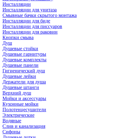
Инсталляции
Инсталляции для унитаза
Смывные бачки скрытого монтажа
Инсталляции для биде
Инсталляции для писсуаров
Инсталляции для раковин
Кнопки смыва
Душ
Душевые стойки
Душевые гарнитуры
Душевые комплекты
Душевые панели
Гигиенический душ
Душевые лейки
Держатели для душа
Душевые штанги
Верхний душ
Мойки и аксессуары
Кухонные мойки
Полотенцесушители
Электрические
Водяные
Слив и канализация
Сифоны
Душевые лотки