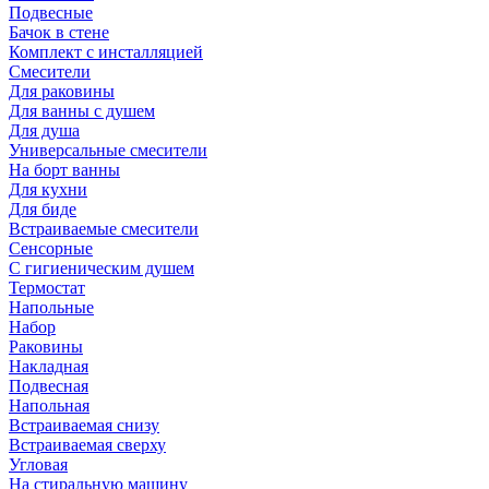
Подвесные
Бачок в стене
Комплект с инсталляцией
Смесители
Для раковины
Для ванны с душем
Для душа
Универсальные смесители
На борт ванны
Для кухни
Для биде
Встраиваемые смесители
Сенсорные
С гигиеническим душем
Термостат
Напольные
Набор
Раковины
Накладная
Подвесная
Напольная
Встраиваемая снизу
Встраиваемая сверху
Угловая
На стиральную машину