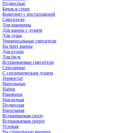
Подвесные
Бачок в стене
Комплект с инсталляцией
Смесители
Для раковины
Для ванны с душем
Для душа
Универсальные смесители
На борт ванны
Для кухни
Для биде
Встраиваемые смесители
Сенсорные
С гигиеническим душем
Термостат
Напольные
Набор
Раковины
Накладная
Подвесная
Напольная
Встраиваемая снизу
Встраиваемая сверху
Угловая
На стиральную машину