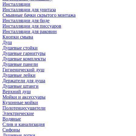
Инсталляции
Инсталляции для унитаза
Смывные бачки скрытого монтажа
Инсталляции для биде
Инсталляции для писсуаров
Инсталляции для раковин
Кнопки смыва
Душ
Душевые стойки
Душевые гарнитуры
Душевые комплекты
Душевые панели
Гигиенический душ
Душевые лейки
Держатели для душа
Душевые штанги
Верхний душ
Мойки и аксессуары
Кухонные мойки
Полотенцесушители
Электрические
Водяные
Слив и канализация
Сифоны
Душевые лотки