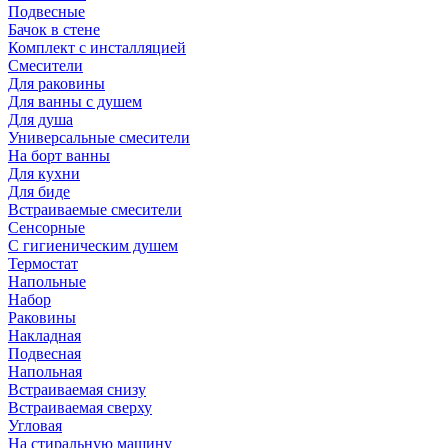
Подвесные
Бачок в стене
Комплект с инсталляцией
Смесители
Для раковины
Для ванны с душем
Для душа
Универсальные смесители
На борт ванны
Для кухни
Для биде
Встраиваемые смесители
Сенсорные
С гигиеническим душем
Термостат
Напольные
Набор
Раковины
Накладная
Подвесная
Напольная
Встраиваемая снизу
Встраиваемая сверху
Угловая
На стиральную машину