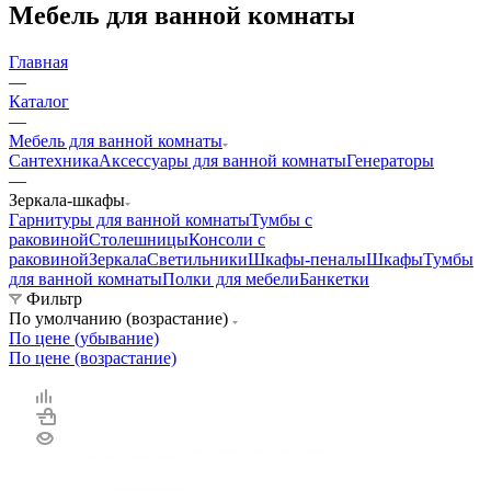
Мебель для ванной комнаты
Главная
—
Каталог
—
Мебель для ванной комнаты
Сантехника
Аксессуары для ванной комнаты
Генераторы
—
Зеркала-шкафы
Гарнитуры для ванной комнаты
Тумбы с
раковиной
Столешницы
Консоли с
раковиной
Зеркала
Светильники
Шкафы-пеналы
Шкафы
Тумбы
для ванной комнаты
Полки для мебели
Банкетки
Фильтр
По умолчанию (возрастание)
По цене (убывание)
По цене (возрастание)