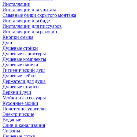
Инсталляции
Инсталляции для унитаза
Смывные бачки скрытого монтажа
Инсталляции для биде
Инсталляции для писсуаров
Инсталляции для раковин
Кнопки смыва
Душ
Душевые стойки
Душевые гарнитуры
Душевые комплекты
Душевые панели
Гигиенический душ
Душевые лейки
Держатели для душа
Душевые штанги
Верхний душ
Мойки и аксессуары
Кухонные мойки
Полотенцесушители
Электрические
Водяные
Слив и канализация
Сифоны
Душевые лотки