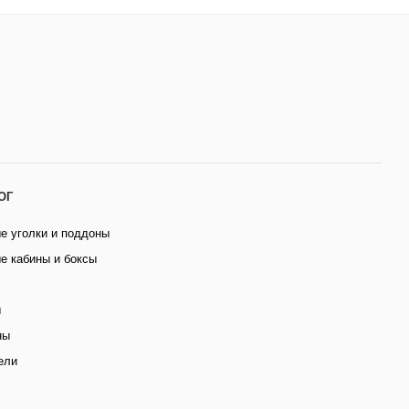
ОГ
е уголки и поддоны
е кабины и боксы
ы
ны
ели