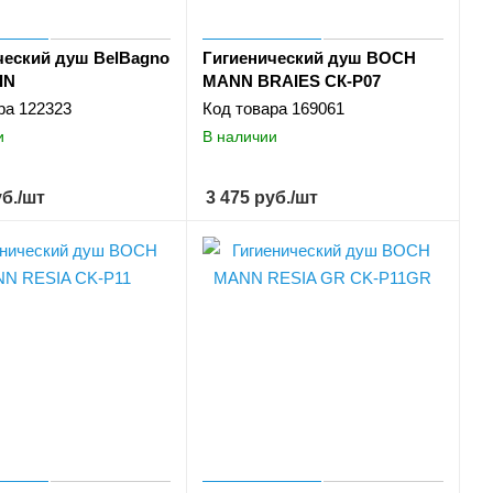
ческий душ BelBagno
Гигиенический душ BOCH
IN
MANN BRAIES СК-P07
ра
122323
Код товара
169061
и
В наличии
б.
/шт
3 475
руб.
/шт