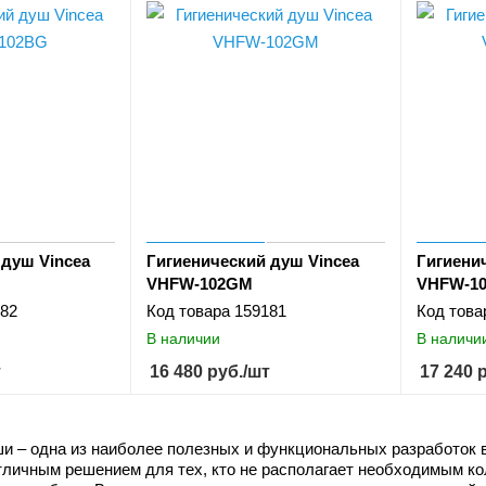
 душ Vincea
Гигиенический душ Vincea
Гигиени
VHFW-102GM
VHFW-1
82
Код товара
159181
Код това
В наличии
В наличи
т
16 480
руб.
/шт
17 240
р
и – одна из наиболее полезных и функциональных разработок в
тличным решением для тех, кто не располагает необходимым к