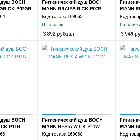
й душ BOCH
Гигиенический душ BOCH
Гигиени
GR CK-P07GR
MANN BRAIES B CK-P07B
MANN RE
64
Код товара
169062
Код това
В наличии
В наличи
3 892
руб.
/шт
3 949
ру
й душ BOCH
Гигиенический душ BOCH
Гигиени
 CK-P11B
MANN RESIA W CK-P11W
MANN B
66
Код товара
169068
Код това