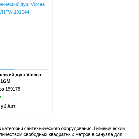
ческий душ Vincea
01GM
ра
159178
и
уб.
/шт
 категории сантехнического оборудования. Гигиенический
оличеством свободных квадратных метров в санузле для