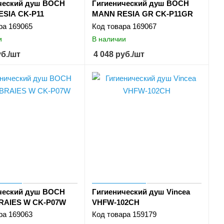
ческий душ BOCH
Гигиенический душ BOCH
SIA CK-P11
MANN RESIA GR CK-P11GR
ра
169065
Код товара
169067
и
В наличии
б.
/шт
4 048
руб.
/шт
ческий душ BOCH
Гигиенический душ Vincea
RAIES W CK-P07W
VHFW-102CH
ра
169063
Код товара
159179