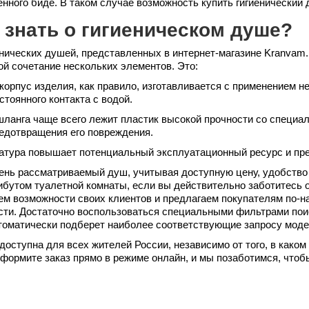
нного биде. В таком случае возможность купить гигиенический
 знать о гигиеническом душе?
нических душей, представленных в интернет-магазине Kranvam.r
ой сочетание нескольких элементов. Это:
корпус изделия, как правило, изготавливается с применением 
стоянного контакта с водой.
 шланга чаще всего лежит пластик высокой прочности со специ
редотвращения его повреждения.
атура повышает потенциальный эксплуатационный ресурс и пр
ень рассматриваемый душ, учитывая доступную цену, удобство 
бутом туалетной комнаты, если вы действительно заботитесь 
ем возможности своих клиентов и предлагаем покупателям по-
сти. Достаточно воспользоваться специальными фильтрами пои
томатически подберет наиболее соответствующие запросу модел
доступна для всех жителей России, независимо от того, в како
оформите заказ прямо в режиме онлайн, и мы позаботимся, что