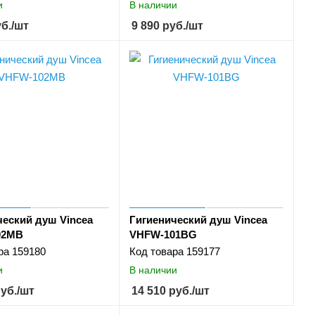
и
В наличии
б.
/шт
9 890
руб.
/шт
ческий душ Vincea
Гигиенический душ Vincea
02MB
VHFW-101BG
ра
159180
Код товара
159177
и
В наличии
уб.
/шт
14 510
руб.
/шт