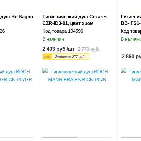
 душ BelBagno
Гигиенический душ Cezares
Гигиени
CZR-ID3-01, цвет хром
BB-IFS1-
26
Код товара
104596
Код това
В наличии
В наличи
2 493
руб.
/шт
2 770
руб.
2 890
ру
Экономия
277
руб.
-
10
%