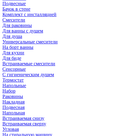
Подвесные
Бачок в стене
Комплект с инсталляцией
Смесители
Для раковины
Для ванны с душем
Для душа
Универсальные смесители
На борт ванны
Для кухни
Для биде
Встраиваемые смесители
Сенсорные
С гигиеническим душем
Термостат
Напольные
Набор
Раковины
Накладная
Подвесная
Напольная
Встраиваемая снизу
Встраиваемая сверху
Угловая
На стиральную машину