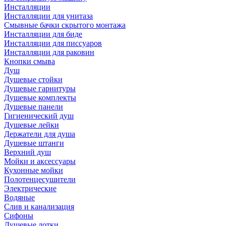
Инсталляции
Инсталляции для унитаза
Смывные бачки скрытого монтажа
Инсталляции для биде
Инсталляции для писсуаров
Инсталляции для раковин
Кнопки смыва
Душ
Душевые стойки
Душевые гарнитуры
Душевые комплекты
Душевые панели
Гигиенический душ
Душевые лейки
Держатели для душа
Душевые штанги
Верхний душ
Мойки и аксессуары
Кухонные мойки
Полотенцесушители
Электрические
Водяные
Слив и канализация
Сифоны
Душевые лотки