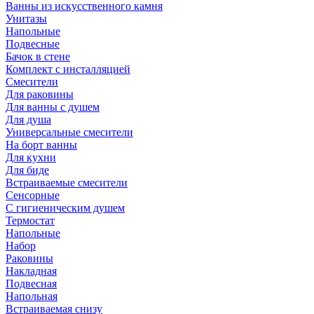
Ванны из искусственного камня
Унитазы
Напольные
Подвесные
Бачок в стене
Комплект с инсталляцией
Смесители
Для раковины
Для ванны с душем
Для душа
Универсальные смесители
На борт ванны
Для кухни
Для биде
Встраиваемые смесители
Сенсорные
С гигиеническим душем
Термостат
Напольные
Набор
Раковины
Накладная
Подвесная
Напольная
Встраиваемая снизу