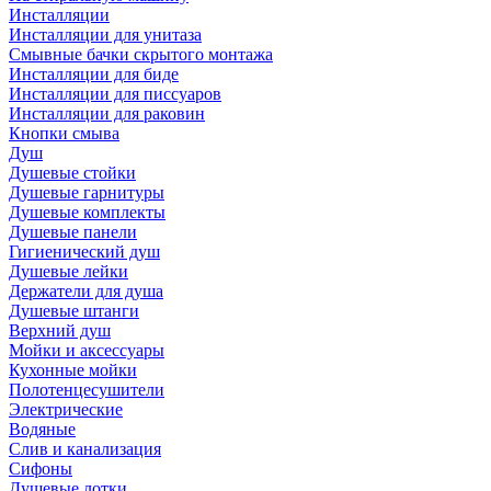
Инсталляции
Инсталляции для унитаза
Смывные бачки скрытого монтажа
Инсталляции для биде
Инсталляции для писсуаров
Инсталляции для раковин
Кнопки смыва
Душ
Душевые стойки
Душевые гарнитуры
Душевые комплекты
Душевые панели
Гигиенический душ
Душевые лейки
Держатели для душа
Душевые штанги
Верхний душ
Мойки и аксессуары
Кухонные мойки
Полотенцесушители
Электрические
Водяные
Слив и канализация
Сифоны
Душевые лотки