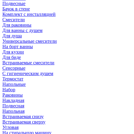
Подвесные
Бачок в стене
Комплект с инсталляцией
Смесители
Для раковины
Для ванны с душем
Для душа
Универсальные смесители
На борт ванны
Для кухни
Для биде
Встраиваемые смесители
Сенсорные
С гигиеническим душем
Термостат
Напольные
Набор
Раковины
Накладная
Подвесная
Напольная
Встраиваемая снизу
Встраиваемая сверху
Угловая
На стиральную машину