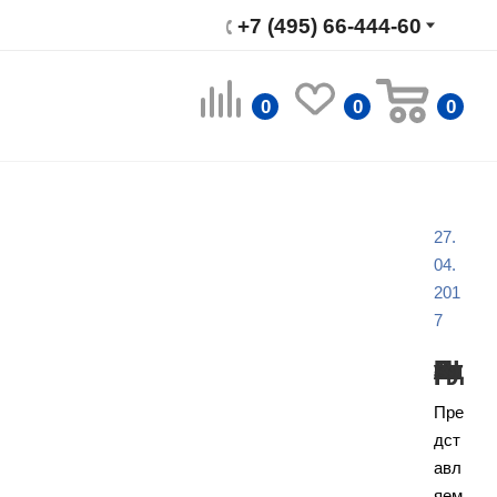
+7 (495) 66-444-60
0
0
0
27.
04.
201
7
Изделия испанского архитектурного бюро AlvaroBanos
Пре
дст
авл
яем