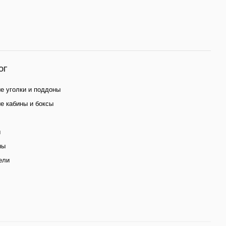
ОГ
е уголки и поддоны
е кабины и боксы
ы
ны
ели