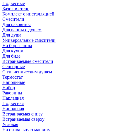
Подвесные
Бачок в стене
Комплект с инсталляцией
Смесители
Для раковины
Для ванны с душем
Для душа
Универсальные смесители
На борт ванны
Для кухни
Для биде
Встраиваемые смесители
Сенсорные
С гигиеническим душем
Термостат
Напольные
Набор
Раковины
Накладная
Подвесная
Напольная
Встраиваемая снизу
Встраиваемая сверху
Угловая
На стиральную машину