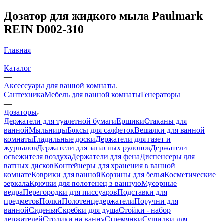
Дозатор для жидкого мыла Paulmark
REIN D002-310
Главная
—
Каталог
—
Аксессуары для ванной комнаты
Сантехника
Мебель для ванной комнаты
Генераторы
—
Дозаторы
Держатели для туалетной бумаги
Ершики
Стаканы для
ванной
Мыльницы
Боксы для салфеток
Вешалки для ванной
комнаты
Гладильные доски
Держатели для газет и
журналов
Держатели для запасных рулонов
Держатели
освежителя воздуха
Держатели для фена
Диспенсеры для
ватных дисков
Контейнеры для хранения в ванной
комнате
Коврики для ванной
Корзины для белья
Косметические
зеркала
Крючки для полотенец в ванную
Мусорные
ведра
Перегородки для писсуаров
Подставки для
предметов
Полки
Полотенцедержатели
Поручни для
ванной
Сиденья
Скребки для душа
Стойки - набор
держателей
Столики на ванну
Стремянки
Сушилки для