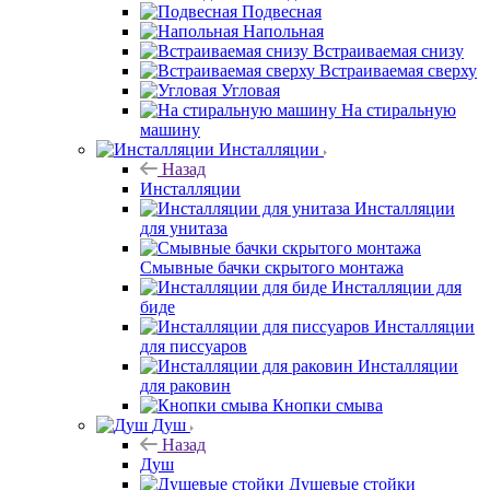
Подвесная
Напольная
Встраиваемая снизу
Встраиваемая сверху
Угловая
На стиральную
машину
Инсталляции
Назад
Инсталляции
Инсталляции
для унитаза
Смывные бачки скрытого монтажа
Инсталляции для
биде
Инсталляции
для писсуаров
Инсталляции
для раковин
Кнопки смыва
Душ
Назад
Душ
Душевые стойки