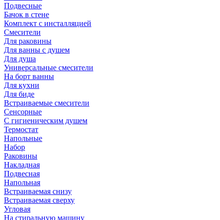
Подвесные
Бачок в стене
Комплект с инсталляцией
Смесители
Для раковины
Для ванны с душем
Для душа
Универсальные смесители
На борт ванны
Для кухни
Для биде
Встраиваемые смесители
Сенсорные
С гигиеническим душем
Термостат
Напольные
Набор
Раковины
Накладная
Подвесная
Напольная
Встраиваемая снизу
Встраиваемая сверху
Угловая
На стиральную машину