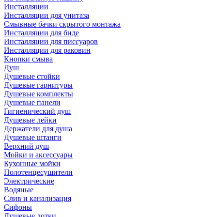
Инсталляции
Инсталляции для унитаза
Смывные бачки скрытого монтажа
Инсталляции для биде
Инсталляции для писсуаров
Инсталляции для раковин
Кнопки смыва
Душ
Душевые стойки
Душевые гарнитуры
Душевые комплекты
Душевые панели
Гигиенический душ
Душевые лейки
Держатели для душа
Душевые штанги
Верхний душ
Мойки и аксессуары
Кухонные мойки
Полотенцесушители
Электрические
Водяные
Слив и канализация
Сифоны
Душевые лотки