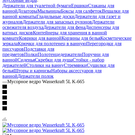
Мусорные ведра
Держатели для туалетной бумаги
Ершики
Стаканы для
ванной
Дозаторы
Мыльницы
Боксы для салфеток
Вешалки для
ванной комнаты
Гладильные доски
Держатели для газет и
журналов
Держатели для запасных рулонов
Держатели
освежителя воздуха
Держатели для фена
Диспенсеры для
ватных дисков
Контейнеры для хранения в ванной
комнате
Коврики для ванной
Корзины для белья
Косметические
зеркала
Крючки для полотенец в ванную
Перегородки для
писсуаров
Подставки для
предметов
Полки
Полотенцедержатели
Поручни для
ванной
Сиденья
Скребки для душа
Стойки - набор
держателей
Столики на ванну
Стремянки
Сушилки для
белья
Шторы и карнизы
Наборы аксессуаров для
ванной
Держатели полок
—
Мусорное ведро Wasserkraft 5L K-665