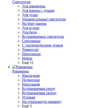
Смесители
Для раковины
Для ванны с душем
Для душа
Универсальные смесители
На борт ванны
Для кухни
Для биде
Встраиваемые смесители
Сенсорные
С гигиеническим душем
Термостат
Напольные
Набор
Ещё 11
Раковины
Накладная
Подвесная
Напольная
Встраиваемая снизу
Встраиваемая сверху
Угловая
На стиральную машину
Ещё 5