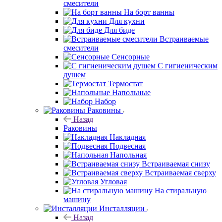
смесители
На борт ванны
Для кухни
Для биде
Встраиваемые
смесители
Сенсорные
С гигиеническим
душем
Термостат
Напольные
Набор
Раковины
Назад
Раковины
Накладная
Подвесная
Напольная
Встраиваемая снизу
Встраиваемая сверху
Угловая
На стиральную
машину
Инсталляции
Назад