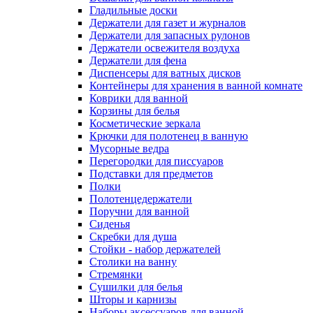
Гладильные доски
Держатели для газет и журналов
Держатели для запасных рулонов
Держатели освежителя воздуха
Держатели для фена
Диспенсеры для ватных дисков
Контейнеры для хранения в ванной комнате
Коврики для ванной
Корзины для белья
Косметические зеркала
Крючки для полотенец в ванную
Мусорные ведра
Перегородки для писсуаров
Подставки для предметов
Полки
Полотенцедержатели
Поручни для ванной
Сиденья
Скребки для душа
Стойки - набор держателей
Столики на ванну
Стремянки
Сушилки для белья
Шторы и карнизы
Наборы аксессуаров для ванной