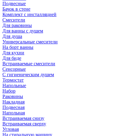
Подвесные
Бачок в стене
Комплект с инсталляцией
Смесители
Для раковины
Для ванны с душем
Для душа
Универсальные смесители
На борт ванны
Для кухни
Для биде
Встраиваемые смесители
Сенсорные
С гигиеническим душем
Термостат
Напольные
Набор
Раковины
Накладная
Подвесная
Напольная
Встраиваемая снизу
Встраиваемая сверху
Угловая
На стиральную машину