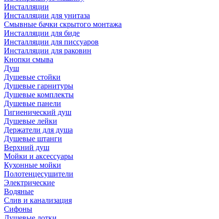
Инсталляции
Инсталляции для унитаза
Смывные бачки скрытого монтажа
Инсталляции для биде
Инсталляции для писсуаров
Инсталляции для раковин
Кнопки смыва
Душ
Душевые стойки
Душевые гарнитуры
Душевые комплекты
Душевые панели
Гигиенический душ
Душевые лейки
Держатели для душа
Душевые штанги
Верхний душ
Мойки и аксессуары
Кухонные мойки
Полотенцесушители
Электрические
Водяные
Слив и канализация
Сифоны
Душевые лотки