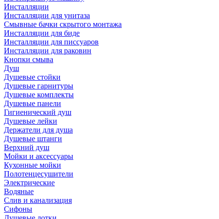
Инсталляции
Инсталляции для унитаза
Смывные бачки скрытого монтажа
Инсталляции для биде
Инсталляции для писсуаров
Инсталляции для раковин
Кнопки смыва
Душ
Душевые стойки
Душевые гарнитуры
Душевые комплекты
Душевые панели
Гигиенический душ
Душевые лейки
Держатели для душа
Душевые штанги
Верхний душ
Мойки и аксессуары
Кухонные мойки
Полотенцесушители
Электрические
Водяные
Слив и канализация
Сифоны
Душевые лотки