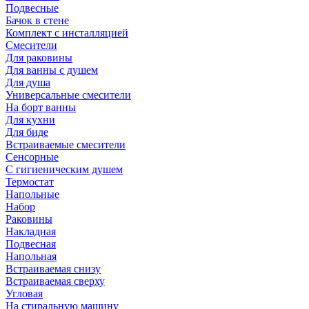
Подвесные
Бачок в стене
Комплект с инсталляцией
Смесители
Для раковины
Для ванны с душем
Для душа
Универсальные смесители
На борт ванны
Для кухни
Для биде
Встраиваемые смесители
Сенсорные
С гигиеническим душем
Термостат
Напольные
Набор
Раковины
Накладная
Подвесная
Напольная
Встраиваемая снизу
Встраиваемая сверху
Угловая
На стиральную машину