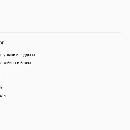
ОГ
е уголки и поддоны
е кабины и боксы
ы
ны
ели