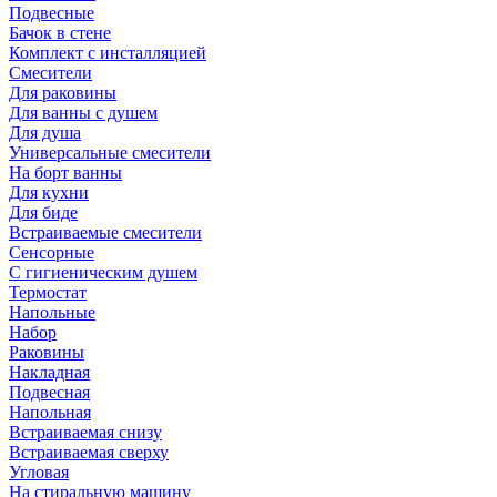
Подвесные
Бачок в стене
Комплект с инсталляцией
Смесители
Для раковины
Для ванны с душем
Для душа
Универсальные смесители
На борт ванны
Для кухни
Для биде
Встраиваемые смесители
Сенсорные
С гигиеническим душем
Термостат
Напольные
Набор
Раковины
Накладная
Подвесная
Напольная
Встраиваемая снизу
Встраиваемая сверху
Угловая
На стиральную машину