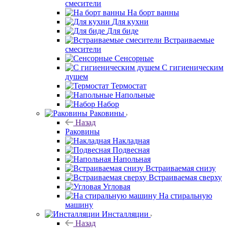
смесители
На борт ванны
Для кухни
Для биде
Встраиваемые
смесители
Сенсорные
С гигиеническим
душем
Термостат
Напольные
Набор
Раковины
Назад
Раковины
Накладная
Подвесная
Напольная
Встраиваемая снизу
Встраиваемая сверху
Угловая
На стиральную
машину
Инсталляции
Назад