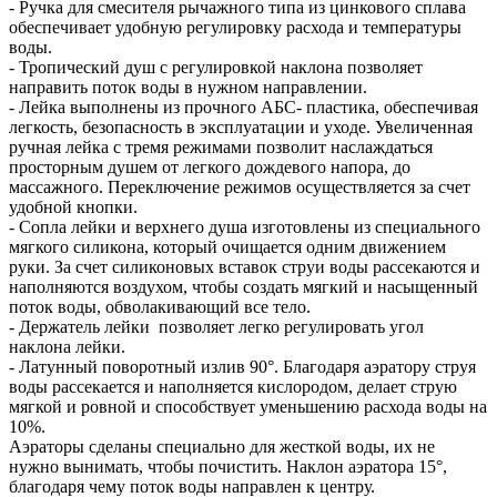
- Ручка для смесителя рычажного типа из цинкового сплава
обеспечивает удобную регулировку расхода и температуры
воды.
- Тропический душ с регулировкой наклона позволяет
направить поток воды в нужном направлении.
- Лейка выполнены из прочного АБС- пластика, обеспечивая
легкость, безопасность в эксплуатации и уходе. Увеличенная
ручная лейка с тремя режимами позволит наслаждаться
просторным душем от легкого дождевого напора, до
массажного. Переключение режимов осуществляется за счет
удобной кнопки.
- Сопла лейки и верхнего душа изготовлены из специального
мягкого силикона, который очищается одним движением
руки. За счет силиконовых вставок струи воды рассекаются и
наполняются воздухом, чтобы создать мягкий и насыщенный
поток воды, обволакивающий все тело.
- Держатель лейки позволяет легко регулировать угол
наклона лейки.
- Латунный поворотный излив 90°. Благодаря аэратору струя
воды рассекается и наполняется кислородом, делает струю
мягкой и ровной и способствует уменьшению расхода воды на
10%.
Аэраторы сделаны специально для жесткой воды, их не
нужно вынимать, чтобы почистить. Наклон аэратора 15°,
благодаря чему поток воды направлен к центру.