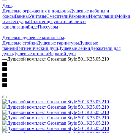
—
Душ
Душевые ограждения и поддоны
Душевые кабины и
боксы
Ванны
Унитазы
Смесители
Раковины
Инсталляции
Мойки
и аксессуары
Полотенцесушители
Слив и
канализация
Биде
Писсуары
—
Душевые душевые комплекты
Душевые стойки
Душевые гарнитуры
Душевые
панели
Гигиенический душ
Душевые лейки
Держатели для
душа
Душевые штанги
Верхний душ
—
Душевой комплект Grossman Style 501.K35.05.210