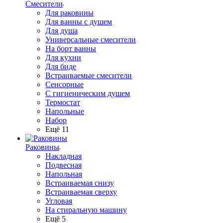
Смесители
Для раковины
Для ванны с душем
Для душа
Универсальные смесители
На борт ванны
Для кухни
Для биде
Встраиваемые смесители
Сенсорные
С гигиеническим душем
Термостат
Напольные
Набор
Ещё 11
Раковины
Накладная
Подвесная
Напольная
Встраиваемая снизу
Встраиваемая сверху
Угловая
На стиральную машину
Ещё 5