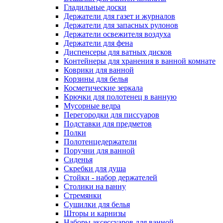
Гладильные доски
Держатели для газет и журналов
Держатели для запасных рулонов
Держатели освежителя воздуха
Держатели для фена
Диспенсеры для ватных дисков
Контейнеры для хранения в ванной комнате
Коврики для ванной
Корзины для белья
Косметические зеркала
Крючки для полотенец в ванную
Мусорные ведра
Перегородки для писсуаров
Подставки для предметов
Полки
Полотенцедержатели
Поручни для ванной
Сиденья
Скребки для душа
Стойки - набор держателей
Столики на ванну
Стремянки
Сушилки для белья
Шторы и карнизы
Наборы аксессуаров для ванной