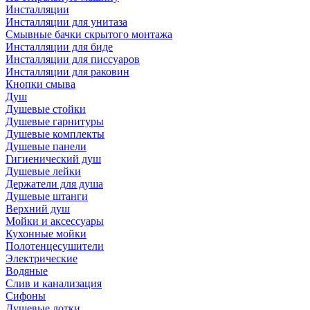
Инсталляции
Инсталляции для унитаза
Смывные бачки скрытого монтажа
Инсталляции для биде
Инсталляции для писсуаров
Инсталляции для раковин
Кнопки смыва
Душ
Душевые стойки
Душевые гарнитуры
Душевые комплекты
Душевые панели
Гигиенический душ
Душевые лейки
Держатели для душа
Душевые штанги
Верхний душ
Мойки и аксессуары
Кухонные мойки
Полотенцесушители
Электрические
Водяные
Слив и канализация
Сифоны
Душевые лотки