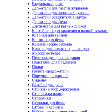
Гладильные доски
Держатели для газет и журналов
Держатели для запасных рулонов
Держатели освежителя воздуха
Держатели для фена
Диспенсеры для ватных дисков
Контейнеры для хранения в ванной комнате
Коврики для ванной
Корзины для белья
Косметические зеркала
Крючки для полотенец в ванную
Мусорные ведра
Перегородки для писсуаров
Подставки для предметов
Полки
Полотенцедержатели
Поручни для ванной
Сиденья
Скребки для душа
Стойки - набор держателей
Столики на ванну
Стремянки
Сушилки для белья
Шторы и карнизы
Наборы аксессуаров для ванной