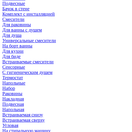
Подвесные
Бачок в стене
Комплект с инсталляцией
Смесители
Для раковины
Для ванны с душем
Для душа
Универсальные смесители
На борт ванны
Для кухни
Для биде
Встраиваемые смесители
Сенсорные
С гигиеническим душем
Термостат
Напольные
Набор
Раковины
Накладная
Подвесная
Напольная
Встраиваемая снизу
Встраиваемая сверху
Угловая
На стиральную машину