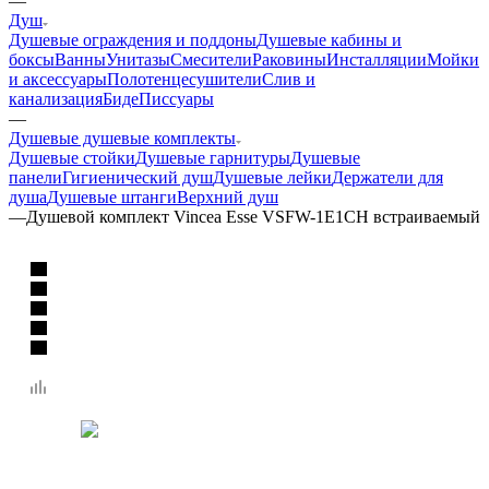
—
Душ
Душевые ограждения и поддоны
Душевые кабины и
боксы
Ванны
Унитазы
Смесители
Раковины
Инсталляции
Мойки
и аксессуары
Полотенцесушители
Слив и
канализация
Биде
Писсуары
—
Душевые душевые комплекты
Душевые стойки
Душевые гарнитуры
Душевые
панели
Гигиенический душ
Душевые лейки
Держатели для
душа
Душевые штанги
Верхний душ
—
Душевой комплект Vincea Esse VSFW-1E1CH встраиваемый