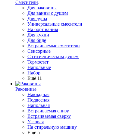
Смесители
Для раковины
Для ванны с душем
Для душа
Универсальные смесители
На борт ванны
Для кухни
Для биде
Встраиваемые смесители
Сенсорные
С гигиеническим душем
Термостат
Напольные
Набор
Ещё 11
Раковины
Накладная
Подвесная
Напольная
Встраиваемая снизу
Встраиваемая сверху
Угловая
На стиральную машину
Ещё 5