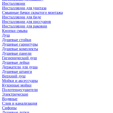
Инсталляции
Инсталляции для унитаза
Смывные бачки скрытого монтажа
Инсталляции для биде
Инсталляции для писсуаров
Инсталляции для раковин
Кнопки смыва
Душ
Душевые стойки
Душевые гарнитуры
Душевые комплекты
Душевые панели
Гигиенический душ
Душевые лейки
Держатели для душа
Душевые штанги
Верхний душ
Мойки и аксессуары
Кухонные мойки
Полотенцесушители
Электрические
Водяные
Слив и канализация
Сифоны
Душевые лотки