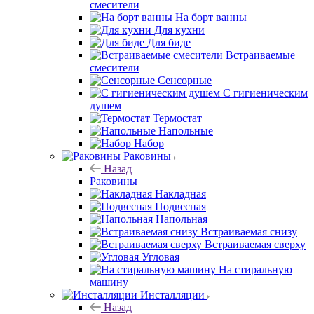
смесители
На борт ванны
Для кухни
Для биде
Встраиваемые
смесители
Сенсорные
С гигиеническим
душем
Термостат
Напольные
Набор
Раковины
Назад
Раковины
Накладная
Подвесная
Напольная
Встраиваемая снизу
Встраиваемая сверху
Угловая
На стиральную
машину
Инсталляции
Назад