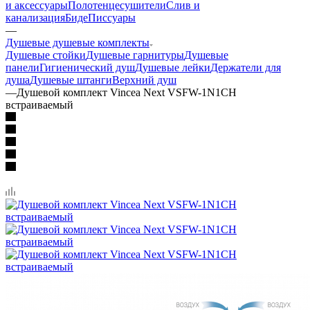
Душевые душевые комплекты
Душевые стойки
Душевые гарнитуры
Душевые
панели
Гигиенический душ
Душевые лейки
Держатели для
душа
Душевые штанги
Верхний душ
—
Душевой комплект Vincea Next VSFW-1N1CH
встраиваемый