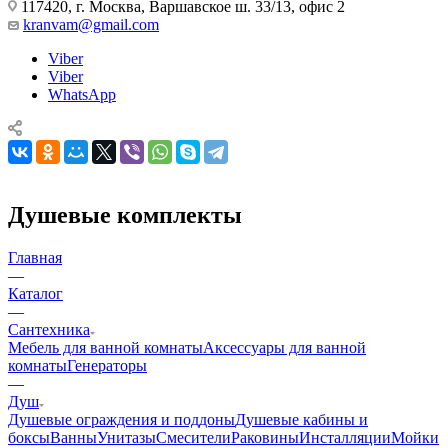
Viber
Viber
WhatsApp
Душевые комплекты
Главная
—
Каталог
—
Сантехника
Мебель для ванной комнаты
Аксессуары для ванной
комнаты
Генераторы
—
Душ
Душевые ограждения и поддоны
Душевые кабины и
боксы
Ванны
Унитазы
Смесители
Раковины
Инсталляции
Мойки
и аксессуары
Полотенцесушители
Слив и
канализация
Биде
Писсуары
—