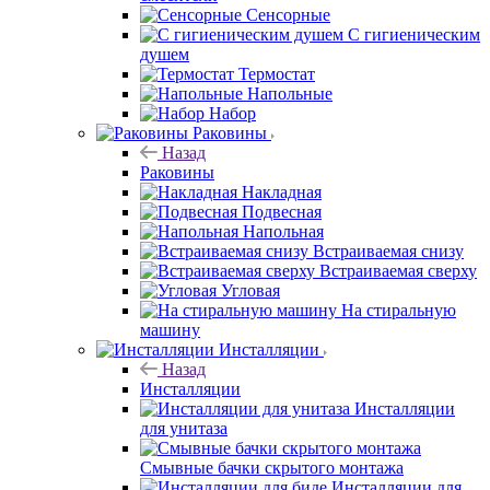
Сенсорные
С гигиеническим
душем
Термостат
Напольные
Набор
Раковины
Назад
Раковины
Накладная
Подвесная
Напольная
Встраиваемая снизу
Встраиваемая сверху
Угловая
На стиральную
машину
Инсталляции
Назад
Инсталляции
Инсталляции
для унитаза
Смывные бачки скрытого монтажа
Инсталляции для