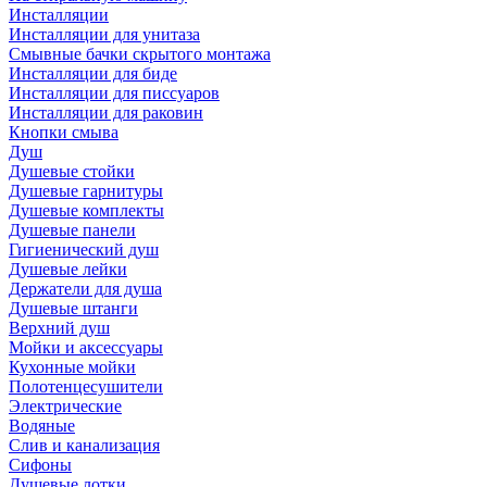
Инсталляции
Инсталляции для унитаза
Смывные бачки скрытого монтажа
Инсталляции для биде
Инсталляции для писсуаров
Инсталляции для раковин
Кнопки смыва
Душ
Душевые стойки
Душевые гарнитуры
Душевые комплекты
Душевые панели
Гигиенический душ
Душевые лейки
Держатели для душа
Душевые штанги
Верхний душ
Мойки и аксессуары
Кухонные мойки
Полотенцесушители
Электрические
Водяные
Слив и канализация
Сифоны
Душевые лотки