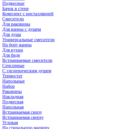
Подвесные
Бачок в стене
Комплект с инсталляцией
Смесители
Для раковины
Для ванны с душем
Для душа
Универсальные смесители
На борт ванны
Для кухни
Для биде
Встраиваемые смесители
Сенсорные
С гигиеническим душем
Термостат
Напольные
Набор
Раковины
Накладная
Подвесная
Напольная
Встраиваемая снизу
Встраиваемая сверху
Угловая
На стиральную машину