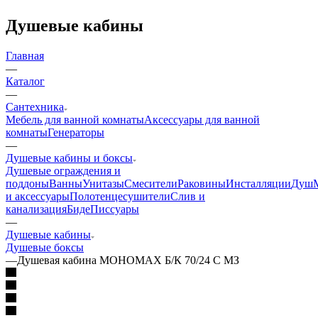
Душевые кабины
Главная
—
Каталог
—
Сантехника
Мебель для ванной комнаты
Аксессуары для ванной
комнаты
Генераторы
—
Душевые кабины и боксы
Душевые ограждения и
поддоны
Ванны
Унитазы
Смесители
Раковины
Инсталляции
Душ
и аксессуары
Полотенцесушители
Слив и
канализация
Биде
Писсуары
—
Душевые кабины
Душевые боксы
—
Душевая кабина МОНОМАХ Б/К 70/24 С МЗ