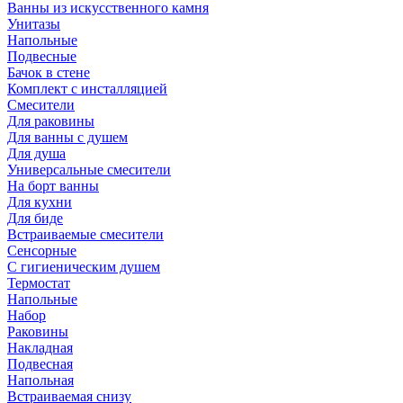
Ванны из искусственного камня
Унитазы
Напольные
Подвесные
Бачок в стене
Комплект с инсталляцией
Смесители
Для раковины
Для ванны с душем
Для душа
Универсальные смесители
На борт ванны
Для кухни
Для биде
Встраиваемые смесители
Сенсорные
С гигиеническим душем
Термостат
Напольные
Набор
Раковины
Накладная
Подвесная
Напольная
Встраиваемая снизу