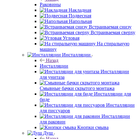
Раковины
Накладная
Подвесная
Напольная
Встраиваемая снизу
Встраиваемая сверху
Угловая
На стиральную
машину
Инсталляции
Назад
Инсталляции
Инсталляции
для унитаза
Смывные бачки скрытого монтажа
Инсталляции для
биде
Инсталляции
для писсуаров
Инсталляции
для раковин
Кнопки смыва
Душ
Назад