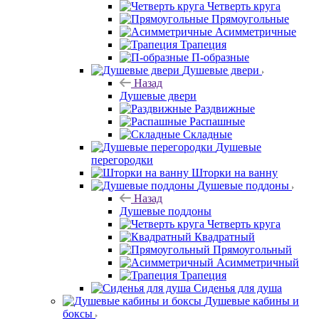
Четверть круга
Прямоугольные
Асимметричные
Трапеция
П-образные
Душевые двери
Назад
Душевые двери
Раздвижные
Распашные
Складные
Душевые
перегородки
Шторки на ванну
Душевые поддоны
Назад
Душевые поддоны
Четверть круга
Квадратный
Прямоугольный
Асимметричный
Трапеция
Сиденья для душа
Душевые кабины и
боксы