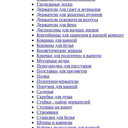
Гладильные доски
Держатели для газет и журналов
Держатели для запасных рулонов
Держатели освежителя воздуха
Держатели для фена
Диспенсеры для ватных дисков
Контейнеры для хранения в ванной комнате
Коврики для ванной
Корзины для белья
Косметические зеркала
Крючки для полотенец в ванную
Мусорные ведра
Перегородки для писсуаров
Подставки для предметов
Полки
Полотенцедержатели
Поручни для ванной
Сиденья
Скребки для душа
Стойки - набор держателей
Столики на ванну
Стремянки
Сушилки для белья
Шторы и карнизы
Наборы аксессуаров для ванной