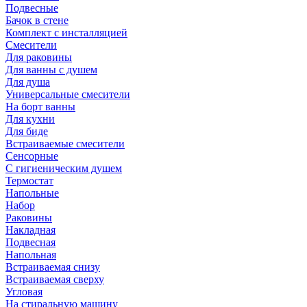
Подвесные
Бачок в стене
Комплект с инсталляцией
Смесители
Для раковины
Для ванны с душем
Для душа
Универсальные смесители
На борт ванны
Для кухни
Для биде
Встраиваемые смесители
Сенсорные
С гигиеническим душем
Термостат
Напольные
Набор
Раковины
Накладная
Подвесная
Напольная
Встраиваемая снизу
Встраиваемая сверху
Угловая
На стиральную машину