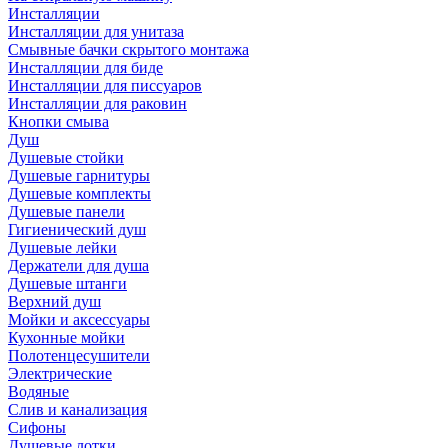
Инсталляции
Инсталляции для унитаза
Смывные бачки скрытого монтажа
Инсталляции для биде
Инсталляции для писсуаров
Инсталляции для раковин
Кнопки смыва
Душ
Душевые стойки
Душевые гарнитуры
Душевые комплекты
Душевые панели
Гигиенический душ
Душевые лейки
Держатели для душа
Душевые штанги
Верхний душ
Мойки и аксессуары
Кухонные мойки
Полотенцесушители
Электрические
Водяные
Слив и канализация
Сифоны
Душевые лотки