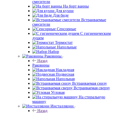
смесители
На борт ванны
Для кухни
Для биде
Встраиваемые
смесители
Сенсорные
С гигиеническим
душем
Термостат
Напольные
Набор
Раковины
Назад
Раковины
Накладная
Подвесная
Напольная
Встраиваемая снизу
Встраиваемая сверху
Угловая
На стиральную
машину
Инсталляции
Назад