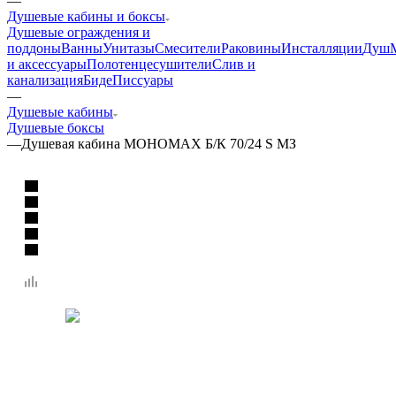
—
Душевые кабины и боксы
Душевые ограждения и
поддоны
Ванны
Унитазы
Смесители
Раковины
Инсталляции
Душ
и аксессуары
Полотенцесушители
Слив и
канализация
Биде
Писсуары
—
Душевые кабины
Душевые боксы
—
Душевая кабина МОНОМАХ Б/К 70/24 S МЗ