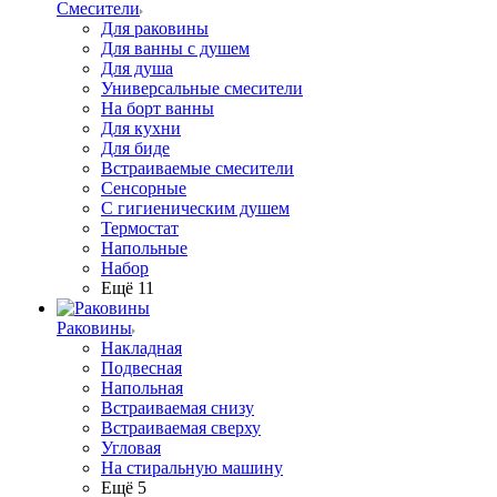
Смесители
Для раковины
Для ванны с душем
Для душа
Универсальные смесители
На борт ванны
Для кухни
Для биде
Встраиваемые смесители
Сенсорные
С гигиеническим душем
Термостат
Напольные
Набор
Ещё 11
Раковины
Накладная
Подвесная
Напольная
Встраиваемая снизу
Встраиваемая сверху
Угловая
На стиральную машину
Ещё 5