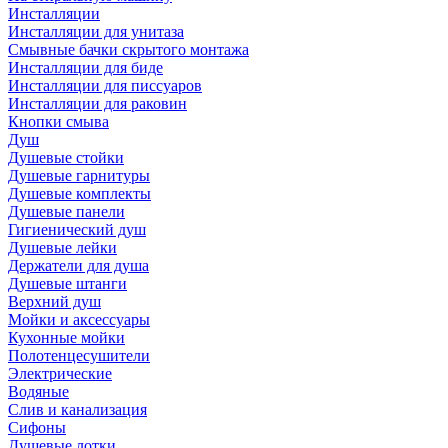
Инсталляции
Инсталляции для унитаза
Смывные бачки скрытого монтажа
Инсталляции для биде
Инсталляции для писсуаров
Инсталляции для раковин
Кнопки смыва
Душ
Душевые стойки
Душевые гарнитуры
Душевые комплекты
Душевые панели
Гигиенический душ
Душевые лейки
Держатели для душа
Душевые штанги
Верхний душ
Мойки и аксессуары
Кухонные мойки
Полотенцесушители
Электрические
Водяные
Слив и канализация
Сифоны
Душевые лотки