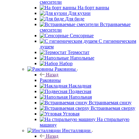
смесители
На борт ванны
Для кухни
Для биде
Встраиваемые
смесители
Сенсорные
С гигиеническим
душем
Термостат
Напольные
Набор
Раковины
Назад
Раковины
Накладная
Подвесная
Напольная
Встраиваемая снизу
Встраиваемая сверху
Угловая
На стиральную
машину
Инсталляции
Назад