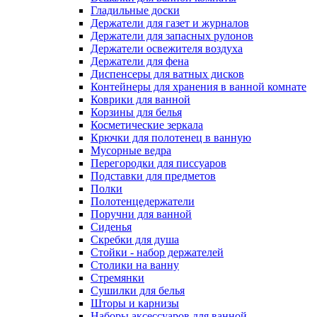
Гладильные доски
Держатели для газет и журналов
Держатели для запасных рулонов
Держатели освежителя воздуха
Держатели для фена
Диспенсеры для ватных дисков
Контейнеры для хранения в ванной комнате
Коврики для ванной
Корзины для белья
Косметические зеркала
Крючки для полотенец в ванную
Мусорные ведра
Перегородки для писсуаров
Подставки для предметов
Полки
Полотенцедержатели
Поручни для ванной
Сиденья
Скребки для душа
Стойки - набор держателей
Столики на ванну
Стремянки
Сушилки для белья
Шторы и карнизы
Наборы аксессуаров для ванной