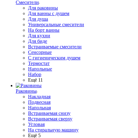
Смесители
Для раковины
Для ванны с душем
Для душа
Универсальные смесители
На борт ванны
Для кухни
Для биде
Встраиваемые смесители
Сенсорные
С гигиеническим душем
Термостат
Напольные
Набор
Ещё 11
Раковины
Накладная
Подвесная
Напольная
Встраиваемая снизу
Встраиваемая сверху
Угловая
На стиральную машину
Ещё 5