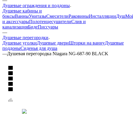
—
Душевые ограждения и поддоны
Душевые кабины и
боксы
Ванны
Унитазы
Смесители
Раковины
Инсталляции
Душ
Мо
и аксессуары
Полотенцесушители
Слив и
канализация
Биде
Писсуары
—
Душевые перегородки
Душевые уголки
Душевые двери
Шторки на ванну
Душевые
поддоны
Сиденья для душа
—
Душевая перегородка Niagara NG-687-90 BLACK