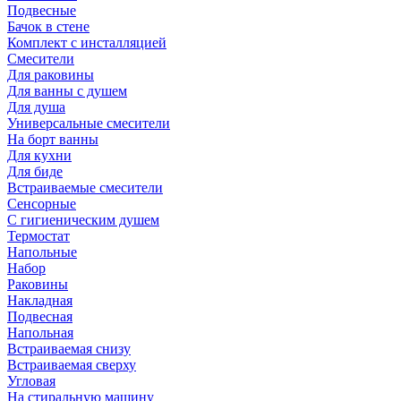
Подвесные
Бачок в стене
Комплект с инсталляцией
Смесители
Для раковины
Для ванны с душем
Для душа
Универсальные смесители
На борт ванны
Для кухни
Для биде
Встраиваемые смесители
Сенсорные
С гигиеническим душем
Термостат
Напольные
Набор
Раковины
Накладная
Подвесная
Напольная
Встраиваемая снизу
Встраиваемая сверху
Угловая
На стиральную машину