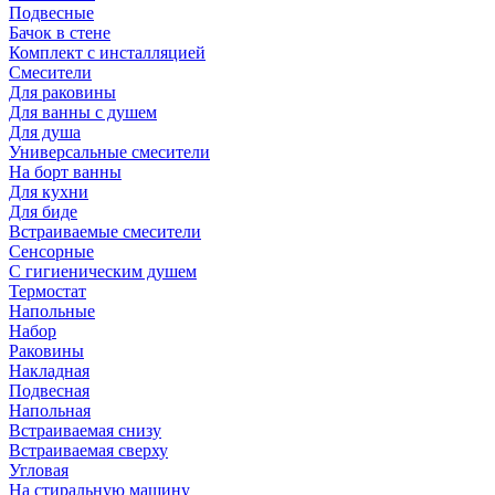
Подвесные
Бачок в стене
Комплект с инсталляцией
Смесители
Для раковины
Для ванны с душем
Для душа
Универсальные смесители
На борт ванны
Для кухни
Для биде
Встраиваемые смесители
Сенсорные
С гигиеническим душем
Термостат
Напольные
Набор
Раковины
Накладная
Подвесная
Напольная
Встраиваемая снизу
Встраиваемая сверху
Угловая
На стиральную машину