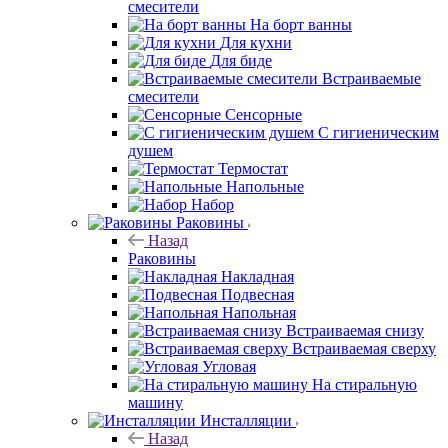
смесители
На борт ванны
Для кухни
Для биде
Встраиваемые
смесители
Сенсорные
С гигиеническим
душем
Термостат
Напольные
Набор
Раковины
Назад
Раковины
Накладная
Подвесная
Напольная
Встраиваемая снизу
Встраиваемая сверху
Угловая
На стиральную
машину
Инсталляции
Назад