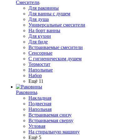
Смесители
Для раковины
Для ванны с душем
Для душа
Универсальные смесители
На борт ванны
Для кухни
Для биде
Встраиваемые смесители
Сенсорные
С гигиеническим душем
Термостат
Напольные
Набор
Ещё 11
Раковины
Накладная
Подвесная
Напольная
Встраиваемая снизу
Встраиваемая сверху
Угловая
На стиральную машину
Ещё 5