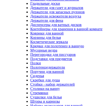
Гладильные доски
Держатели для газет и журналов
Держатели для запасных рулонов
Держатели освежителя воздуха
Держатели для фена
Диспенсеры для ватных дисков
Контейнеры для хранения в ванной комнате
Коврики для ванной
Корзины для белья
Косметические зеркала
Крючки для полотенец в ванную
Мусорные ведра
Перегородки для писсуаров
Подставки для предметов
Полки
Полотенцедержатели
Поручни для ванной
Сиденья
Скребки для душа
Стойки - набор держателей
Столики на ванну
Стремянки
Сушилки для белья
Шторы и карнизы
Наборы аксессуаров для ванной