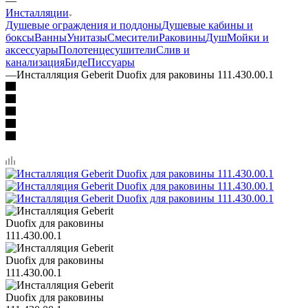
—
Инсталляции
Душевые ограждения и поддоны
Душевые кабины и
боксы
Ванны
Унитазы
Смесители
Раковины
Душ
Мойки и
аксессуары
Полотенцесушители
Слив и
канализация
Биде
Писсуары
—
Инсталляция Geberit Duofix для раковины 111.430.00.1