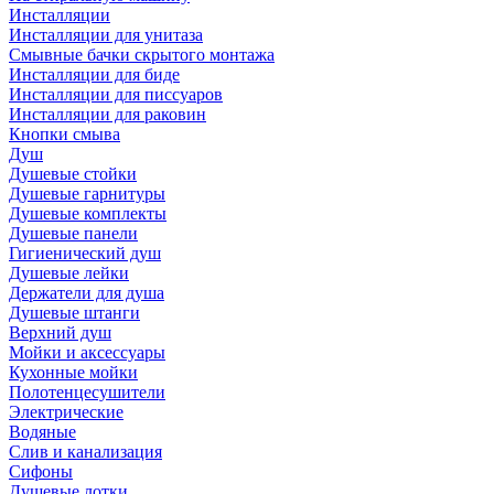
Инсталляции
Инсталляции для унитаза
Смывные бачки скрытого монтажа
Инсталляции для биде
Инсталляции для писсуаров
Инсталляции для раковин
Кнопки смыва
Душ
Душевые стойки
Душевые гарнитуры
Душевые комплекты
Душевые панели
Гигиенический душ
Душевые лейки
Держатели для душа
Душевые штанги
Верхний душ
Мойки и аксессуары
Кухонные мойки
Полотенцесушители
Электрические
Водяные
Слив и канализация
Сифоны
Душевые лотки