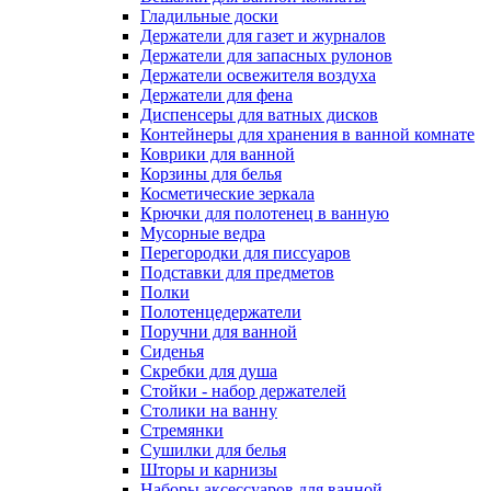
Гладильные доски
Держатели для газет и журналов
Держатели для запасных рулонов
Держатели освежителя воздуха
Держатели для фена
Диспенсеры для ватных дисков
Контейнеры для хранения в ванной комнате
Коврики для ванной
Корзины для белья
Косметические зеркала
Крючки для полотенец в ванную
Мусорные ведра
Перегородки для писсуаров
Подставки для предметов
Полки
Полотенцедержатели
Поручни для ванной
Сиденья
Скребки для душа
Стойки - набор держателей
Столики на ванну
Стремянки
Сушилки для белья
Шторы и карнизы
Наборы аксессуаров для ванной