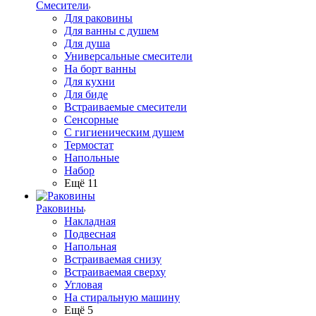
Смесители
Для раковины
Для ванны с душем
Для душа
Универсальные смесители
На борт ванны
Для кухни
Для биде
Встраиваемые смесители
Сенсорные
С гигиеническим душем
Термостат
Напольные
Набор
Ещё 11
Раковины
Накладная
Подвесная
Напольная
Встраиваемая снизу
Встраиваемая сверху
Угловая
На стиральную машину
Ещё 5