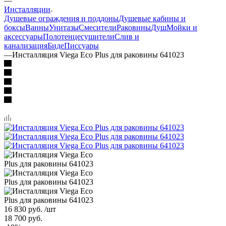
—
Инсталляции
Душевые ограждения и поддоны
Душевые кабины и
боксы
Ванны
Унитазы
Смесители
Раковины
Душ
Мойки и
аксессуары
Полотенцесушители
Слив и
канализация
Биде
Писсуары
—
Инсталляция Viega Eco Plus для раковины 641023
16 830
руб.
/шт
18 700
руб.