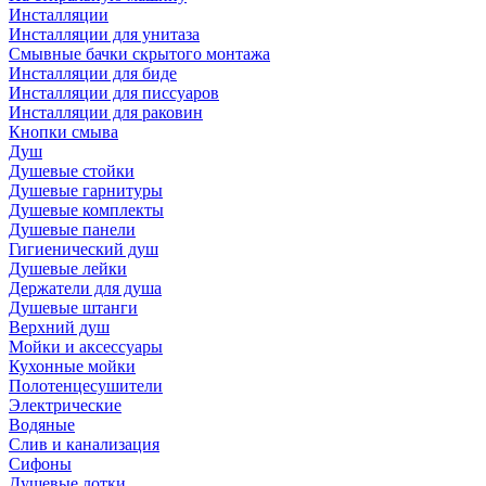
Инсталляции
Инсталляции для унитаза
Смывные бачки скрытого монтажа
Инсталляции для биде
Инсталляции для писсуаров
Инсталляции для раковин
Кнопки смыва
Душ
Душевые стойки
Душевые гарнитуры
Душевые комплекты
Душевые панели
Гигиенический душ
Душевые лейки
Держатели для душа
Душевые штанги
Верхний душ
Мойки и аксессуары
Кухонные мойки
Полотенцесушители
Электрические
Водяные
Слив и канализация
Сифоны
Душевые лотки