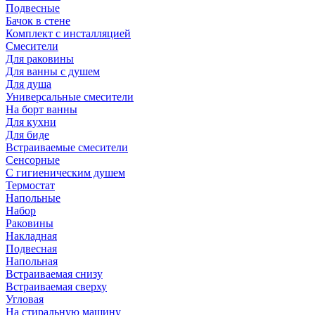
Подвесные
Бачок в стене
Комплект с инсталляцией
Смесители
Для раковины
Для ванны с душем
Для душа
Универсальные смесители
На борт ванны
Для кухни
Для биде
Встраиваемые смесители
Сенсорные
С гигиеническим душем
Термостат
Напольные
Набор
Раковины
Накладная
Подвесная
Напольная
Встраиваемая снизу
Встраиваемая сверху
Угловая
На стиральную машину