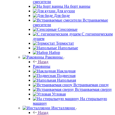
смесители
На борт ванны
Для кухни
Для биде
Встраиваемые
смесители
Сенсорные
С гигиеническим
душем
Термостат
Напольные
Набор
Раковины
Назад
Раковины
Накладная
Подвесная
Напольная
Встраиваемая снизу
Встраиваемая сверху
Угловая
На стиральную
машину
Инсталляции
Назад