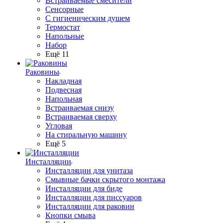
Встраиваемые смесители
Сенсорные
С гигиеническим душем
Термостат
Напольные
Набор
Ещё 11
Раковины
Накладная
Подвесная
Напольная
Встраиваемая снизу
Встраиваемая сверху
Угловая
На стиральную машину
Ещё 5
Инсталляции
Инсталляции для унитаза
Смывные бачки скрытого монтажа
Инсталляции для биде
Инсталляции для писсуаров
Инсталляции для раковин
Кнопки смыва