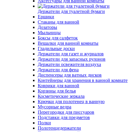
Аксессуары для ванной комнаты
Держатели для туалетной бумаги
Ершики
Стаканы для ванной
Дозаторы
Мыльницы
Боксы для салфеток
Вешалки для ванной комнаты
Гладильные доски
Держатели для газет и журналов
Держатели для запасных рулонов
Держатели освежителя воздуха
Держатели для фена
Диспенсеры для ватных дисков
Контейнеры для хранения в ванной комнате
Коврики для ванной
Корзины для белья
Косметические зеркала
Крючки для полотенец в ванную
Мусорные ведра
Перегородки для писсуаров
Подставки для предметов
Полки
Полотенцедержатели