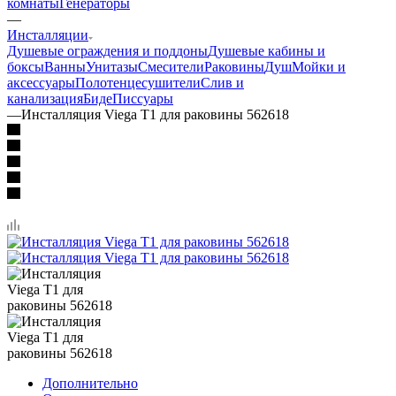
комнаты
Генераторы
—
Инсталляции
Душевые ограждения и поддоны
Душевые кабины и
боксы
Ванны
Унитазы
Смесители
Раковины
Душ
Мойки и
аксессуары
Полотенцесушители
Слив и
канализация
Биде
Писсуары
—
Инсталляция Viega T1 для раковины 562618
Дополнительно