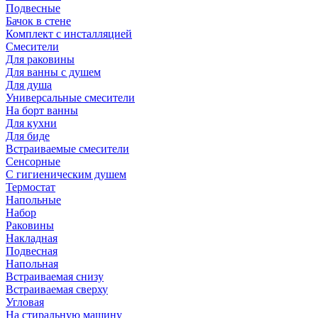
Подвесные
Бачок в стене
Комплект с инсталляцией
Смесители
Для раковины
Для ванны с душем
Для душа
Универсальные смесители
На борт ванны
Для кухни
Для биде
Встраиваемые смесители
Сенсорные
С гигиеническим душем
Термостат
Напольные
Набор
Раковины
Накладная
Подвесная
Напольная
Встраиваемая снизу
Встраиваемая сверху
Угловая
На стиральную машину