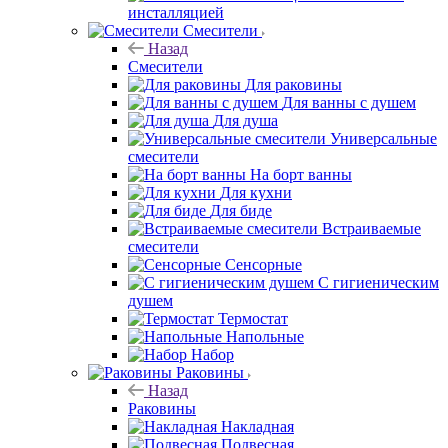
инсталляцией
Смесители
Назад
Смесители
Для раковины
Для ванны с душем
Для душа
Универсальные
смесители
На борт ванны
Для кухни
Для биде
Встраиваемые
смесители
Сенсорные
С гигиеническим
душем
Термостат
Напольные
Набор
Раковины
Назад
Раковины
Накладная
Подвесная