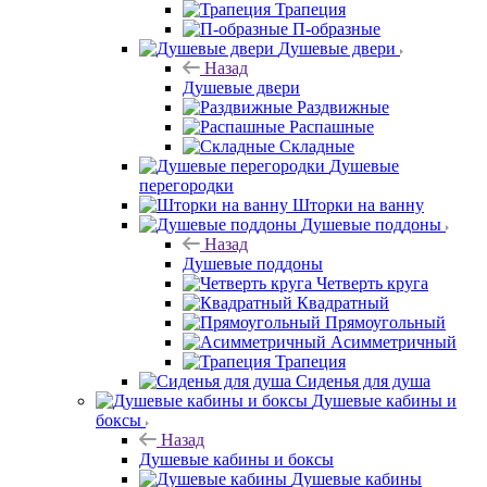
Трапеция
П-образные
Душевые двери
Назад
Душевые двери
Раздвижные
Распашные
Складные
Душевые
перегородки
Шторки на ванну
Душевые поддоны
Назад
Душевые поддоны
Четверть круга
Квадратный
Прямоугольный
Асимметричный
Трапеция
Сиденья для душа
Душевые кабины и
боксы
Назад
Душевые кабины и боксы
Душевые кабины