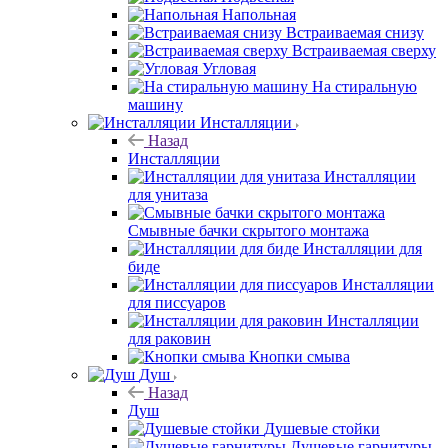
Напольная
Встраиваемая снизу
Встраиваемая сверху
Угловая
На стиральную
машину
Инсталляции
Назад
Инсталляции
Инсталляции
для унитаза
Смывные бачки скрытого монтажа
Инсталляции для
биде
Инсталляции
для писсуаров
Инсталляции
для раковин
Кнопки смыва
Душ
Назад
Душ
Душевые стойки
Душевые гарнитуры