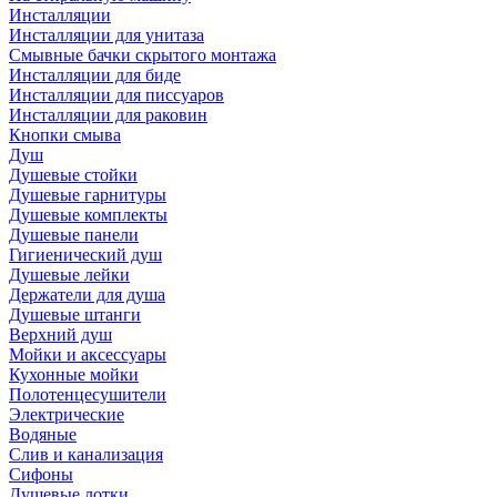
Инсталляции
Инсталляции для унитаза
Смывные бачки скрытого монтажа
Инсталляции для биде
Инсталляции для писсуаров
Инсталляции для раковин
Кнопки смыва
Душ
Душевые стойки
Душевые гарнитуры
Душевые комплекты
Душевые панели
Гигиенический душ
Душевые лейки
Держатели для душа
Душевые штанги
Верхний душ
Мойки и аксессуары
Кухонные мойки
Полотенцесушители
Электрические
Водяные
Слив и канализация
Сифоны
Душевые лотки