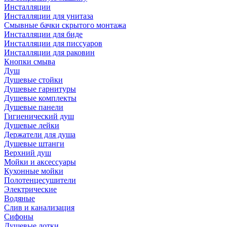
Инсталляции
Инсталляции для унитаза
Смывные бачки скрытого монтажа
Инсталляции для биде
Инсталляции для писсуаров
Инсталляции для раковин
Кнопки смыва
Душ
Душевые стойки
Душевые гарнитуры
Душевые комплекты
Душевые панели
Гигиенический душ
Душевые лейки
Держатели для душа
Душевые штанги
Верхний душ
Мойки и аксессуары
Кухонные мойки
Полотенцесушители
Электрические
Водяные
Слив и канализация
Сифоны
Душевые лотки