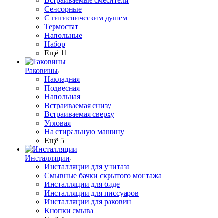
Встраиваемые смесители
Сенсорные
С гигиеническим душем
Термостат
Напольные
Набор
Ещё 11
Раковины
Накладная
Подвесная
Напольная
Встраиваемая снизу
Встраиваемая сверху
Угловая
На стиральную машину
Ещё 5
Инсталляции
Инсталляции для унитаза
Смывные бачки скрытого монтажа
Инсталляции для биде
Инсталляции для писсуаров
Инсталляции для раковин
Кнопки смыва