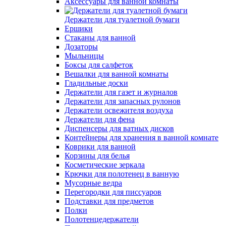
Аксессуары для ванной комнаты
Держатели для туалетной бумаги
Ершики
Стаканы для ванной
Дозаторы
Мыльницы
Боксы для салфеток
Вешалки для ванной комнаты
Гладильные доски
Держатели для газет и журналов
Держатели для запасных рулонов
Держатели освежителя воздуха
Держатели для фена
Диспенсеры для ватных дисков
Контейнеры для хранения в ванной комнате
Коврики для ванной
Корзины для белья
Косметические зеркала
Крючки для полотенец в ванную
Мусорные ведра
Перегородки для писсуаров
Подставки для предметов
Полки
Полотенцедержатели