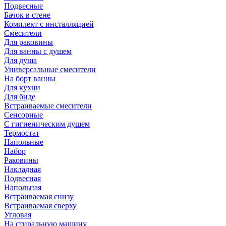
Подвесные
Бачок в стене
Комплект с инсталляцией
Смесители
Для раковины
Для ванны с душем
Для душа
Универсальные смесители
На борт ванны
Для кухни
Для биде
Встраиваемые смесители
Сенсорные
С гигиеническим душем
Термостат
Напольные
Набор
Раковины
Накладная
Подвесная
Напольная
Встраиваемая снизу
Встраиваемая сверху
Угловая
На стиральную машину