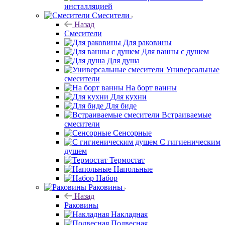
инсталляцией
Смесители
Назад
Смесители
Для раковины
Для ванны с душем
Для душа
Универсальные
смесители
На борт ванны
Для кухни
Для биде
Встраиваемые
смесители
Сенсорные
С гигиеническим
душем
Термостат
Напольные
Набор
Раковины
Назад
Раковины
Накладная
Подвесная