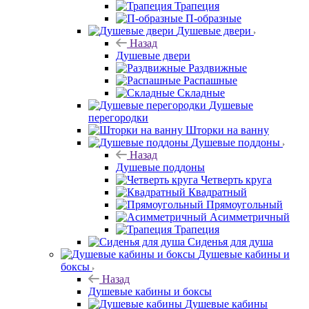
Трапеция
П-образные
Душевые двери
Назад
Душевые двери
Раздвижные
Распашные
Складные
Душевые
перегородки
Шторки на ванну
Душевые поддоны
Назад
Душевые поддоны
Четверть круга
Квадратный
Прямоугольный
Асимметричный
Трапеция
Сиденья для душа
Душевые кабины и
боксы
Назад
Душевые кабины и боксы
Душевые кабины