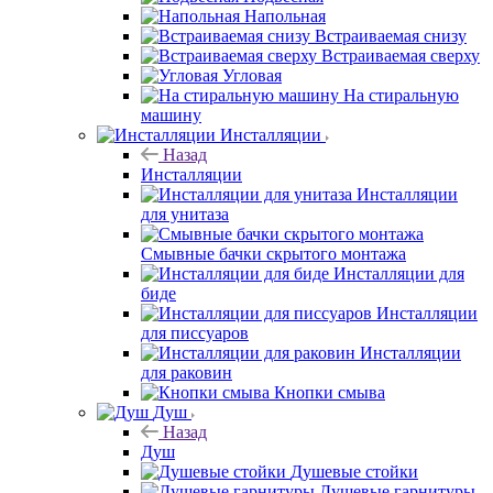
Напольная
Встраиваемая снизу
Встраиваемая сверху
Угловая
На стиральную
машину
Инсталляции
Назад
Инсталляции
Инсталляции
для унитаза
Смывные бачки скрытого монтажа
Инсталляции для
биде
Инсталляции
для писсуаров
Инсталляции
для раковин
Кнопки смыва
Душ
Назад
Душ
Душевые стойки
Душевые гарнитуры