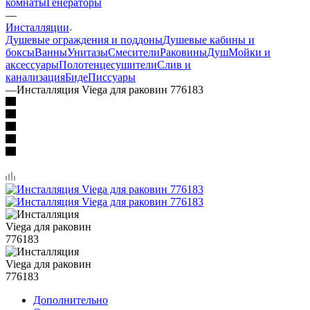
комнаты
Генераторы
—
Инсталляции
Душевые ограждения и поддоны
Душевые кабины и
боксы
Ванны
Унитазы
Смесители
Раковины
Душ
Мойки и
аксессуары
Полотенцесушители
Слив и
канализация
Биде
Писсуары
—
Инсталляция Viega для раковин 776183
Дополнительно