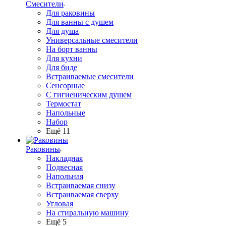
Смесители
Для раковины
Для ванны с душем
Для душа
Универсальные смесители
На борт ванны
Для кухни
Для биде
Встраиваемые смесители
Сенсорные
С гигиеническим душем
Термостат
Напольные
Набор
Ещё 11
Раковины
Накладная
Подвесная
Напольная
Встраиваемая снизу
Встраиваемая сверху
Угловая
На стиральную машину
Ещё 5