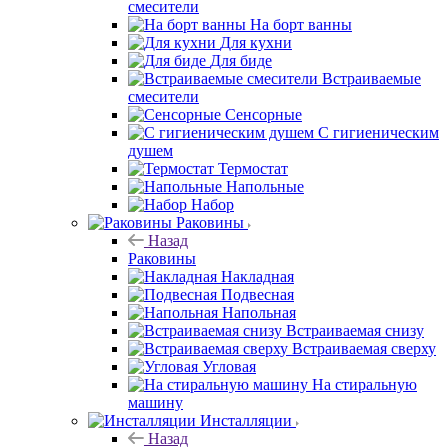
смесители
На борт ванны
Для кухни
Для биде
Встраиваемые
смесители
Сенсорные
С гигиеническим
душем
Термостат
Напольные
Набор
Раковины
Назад
Раковины
Накладная
Подвесная
Напольная
Встраиваемая снизу
Встраиваемая сверху
Угловая
На стиральную
машину
Инсталляции
Назад