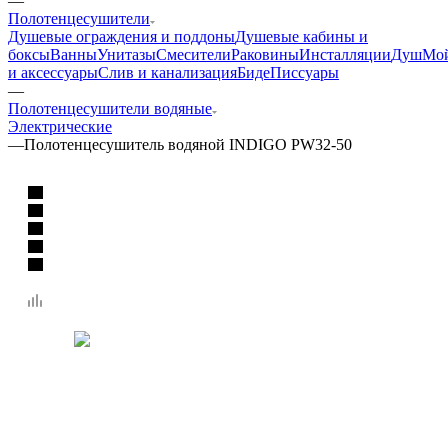
—
Полотенцесушители
Душевые ограждения и поддоны
Душевые кабины и
боксы
Ванны
Унитазы
Смесители
Раковины
Инсталляции
Душ
Мо
и аксессуары
Слив и канализация
Биде
Писсуары
—
Полотенцесушители водяные
Электрические
—
Полотенцесушитель водяной INDIGO PW32-50