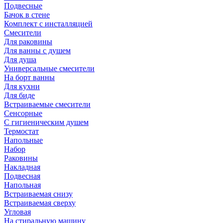
Подвесные
Бачок в стене
Комплект с инсталляцией
Смесители
Для раковины
Для ванны с душем
Для душа
Универсальные смесители
На борт ванны
Для кухни
Для биде
Встраиваемые смесители
Сенсорные
С гигиеническим душем
Термостат
Напольные
Набор
Раковины
Накладная
Подвесная
Напольная
Встраиваемая снизу
Встраиваемая сверху
Угловая
На стиральную машину