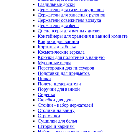
Гладильные доски
Держатели для газет и журналов
Держатели для запасных рулонов
Держатели освежителя воздуха
Держатели для фена
Диспенсеры для ватных дисков
Контейнеры для хранения в ванной комнате
Коврики для ванной
Корзины для белья
Косметические зеркала
Крючки для полотенец в ванную
Мусорные ведра
Перегородки для писсуаров
Подставки для предметов
Полки
Полотенцедержатели
Поручни для ванной
Сиденья
Скребки для душа
Стойки - набор держателей
Столики на ванну
Стремянки
Сушилки для белья
Шторы и карнизы
Наборы аксессуаров для ванной