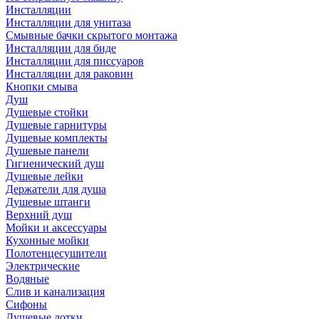
Инсталляции
Инсталляции для унитаза
Смывные бачки скрытого монтажа
Инсталляции для биде
Инсталляции для писсуаров
Инсталляции для раковин
Кнопки смыва
Душ
Душевые стойки
Душевые гарнитуры
Душевые комплекты
Душевые панели
Гигиенический душ
Душевые лейки
Держатели для душа
Душевые штанги
Верхний душ
Мойки и аксессуары
Кухонные мойки
Полотенцесушители
Электрические
Водяные
Слив и канализация
Сифоны
Душевые лотки