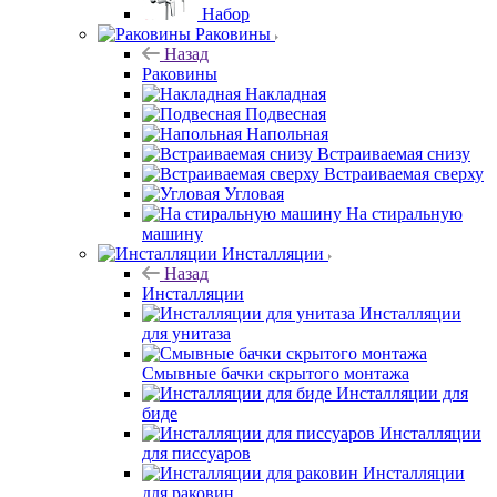
Набор
Раковины
Назад
Раковины
Накладная
Подвесная
Напольная
Встраиваемая снизу
Встраиваемая сверху
Угловая
На стиральную
машину
Инсталляции
Назад
Инсталляции
Инсталляции
для унитаза
Смывные бачки скрытого монтажа
Инсталляции для
биде
Инсталляции
для писсуаров
Инсталляции
для раковин