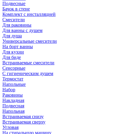
Подвесные
Бачок в стене
Комплект с инсталляцией
Смесители
Для раковины
Для ванны с душем
Для душа
Универсальные смесители
На борт ванны
Для кухни
Для биде
Встраиваемые смесители
Сенсорные
С гигиеническим душем
Термостат
Напольные
Набор
Раковины
Накладная
Подвесная
Напольная
Встраиваемая снизу
Встраиваемая сверху
Угловая
На стиральную машину