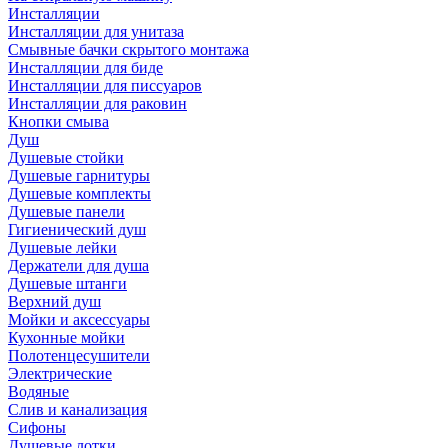
Инсталляции
Инсталляции для унитаза
Смывные бачки скрытого монтажа
Инсталляции для биде
Инсталляции для писсуаров
Инсталляции для раковин
Кнопки смыва
Душ
Душевые стойки
Душевые гарнитуры
Душевые комплекты
Душевые панели
Гигиенический душ
Душевые лейки
Держатели для душа
Душевые штанги
Верхний душ
Мойки и аксессуары
Кухонные мойки
Полотенцесушители
Электрические
Водяные
Слив и канализация
Сифоны
Душевые лотки