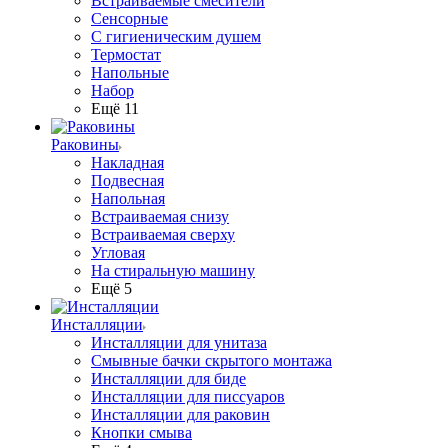
Встраиваемые смесители
Сенсорные
С гигиеническим душем
Термостат
Напольные
Набор
Ещё 11
Раковины
Накладная
Подвесная
Напольная
Встраиваемая снизу
Встраиваемая сверху
Угловая
На стиральную машину
Ещё 5
Инсталляции
Инсталляции для унитаза
Смывные бачки скрытого монтажа
Инсталляции для биде
Инсталляции для писсуаров
Инсталляции для раковин
Кнопки смыва