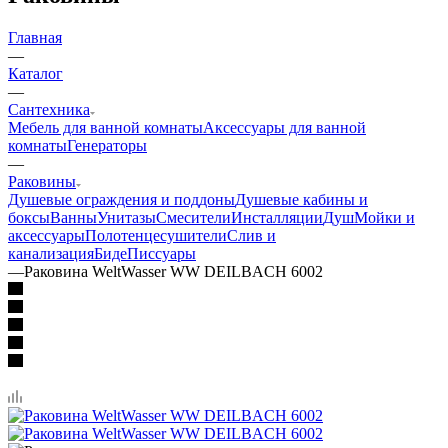
Главная
—
Каталог
—
Сантехника
Мебель для ванной комнаты
Аксессуары для ванной
комнаты
Генераторы
—
Раковины
Душевые ограждения и поддоны
Душевые кабины и
боксы
Ванны
Унитазы
Смесители
Инсталляции
Душ
Мойки и
аксессуары
Полотенцесушители
Слив и
канализация
Биде
Писсуары
—
Раковина WeltWasser WW DEILBACH 6002