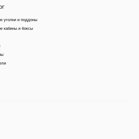
ОГ
е уголки и поддоны
е кабины и боксы
ы
ны
ели