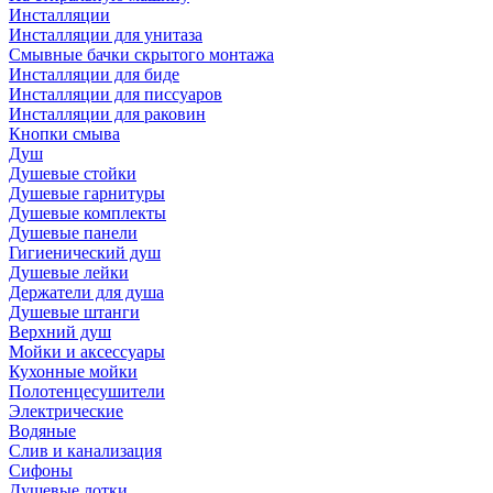
Инсталляции
Инсталляции для унитаза
Смывные бачки скрытого монтажа
Инсталляции для биде
Инсталляции для писсуаров
Инсталляции для раковин
Кнопки смыва
Душ
Душевые стойки
Душевые гарнитуры
Душевые комплекты
Душевые панели
Гигиенический душ
Душевые лейки
Держатели для душа
Душевые штанги
Верхний душ
Мойки и аксессуары
Кухонные мойки
Полотенцесушители
Электрические
Водяные
Слив и канализация
Сифоны
Душевые лотки