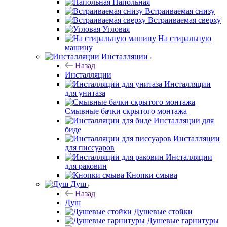
Напольная
Встраиваемая снизу
Встраиваемая сверху
Угловая
На стиральную
машину
Инсталляции
Назад
Инсталляции
Инсталляции
для унитаза
Смывные бачки скрытого монтажа
Инсталляции для
биде
Инсталляции
для писсуаров
Инсталляции
для раковин
Кнопки смыва
Душ
Назад
Душ
Душевые стойки
Душевые гарнитуры