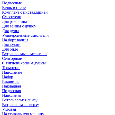
Подвесные
Бачок в стене
Комплект с инсталляцией
Смесители
Для раковины
Для ванны с душем
Для душа
Универсальные смесители
На борт ванны
Для кухни
Для биде
Встраиваемые смесители
Сенсорные
С гигиеническим душем
Термостат
Напольные
Набор
Раковины
Накладная
Подвесная
Напольная
Встраиваемая снизу
Встраиваемая сверху
Угловая
На стиральную машину