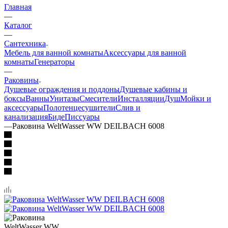
—
Каталог
—
Сантехника
Мебель для ванной комнаты
Аксессуары для ванной
комнаты
Генераторы
—
Раковины
Душевые ограждения и поддоны
Душевые кабины и
боксы
Ванны
Унитазы
Смесители
Инсталляции
Душ
Мойки и
аксессуары
Полотенцесушители
Слив и
канализация
Биде
Писсуары
—
Раковина WeltWasser WW DEILBACH 6008