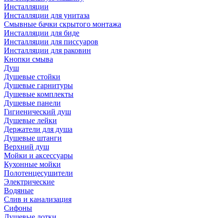
Инсталляции
Инсталляции для унитаза
Смывные бачки скрытого монтажа
Инсталляции для биде
Инсталляции для писсуаров
Инсталляции для раковин
Кнопки смыва
Душ
Душевые стойки
Душевые гарнитуры
Душевые комплекты
Душевые панели
Гигиенический душ
Душевые лейки
Держатели для душа
Душевые штанги
Верхний душ
Мойки и аксессуары
Кухонные мойки
Полотенцесушители
Электрические
Водяные
Слив и канализация
Сифоны
Душевые лотки