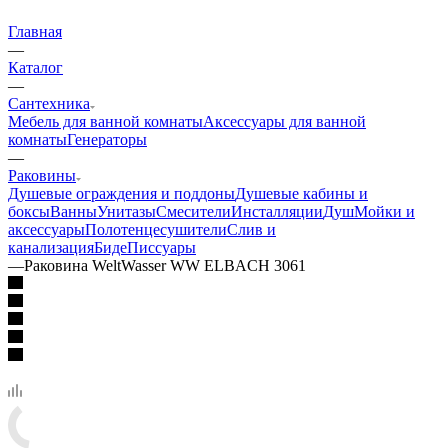
Главная
—
Каталог
—
Сантехника
Мебель для ванной комнаты
Аксессуары для ванной
комнаты
Генераторы
—
Раковины
Душевые ограждения и поддоны
Душевые кабины и
боксы
Ванны
Унитазы
Смесители
Инсталляции
Душ
Мойки и
аксессуары
Полотенцесушители
Слив и
канализация
Биде
Писсуары
—
Раковина WeltWasser WW ELBACH 3061