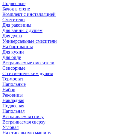
Подвесные
Бачок в стене
Комплект с инсталляцией
Смесители
Для раковины
Для ванны с душем
Для душа
Универсальные смесители
На борт ванны
Для кухни
Для биде
Встраиваемые смесители
Сенсорные
С гигиеническим душем
Термостат
Напольные
Набор
Раковины
Накладная
Подвесная
Напольная
Встраиваемая снизу
Встраиваемая сверху
Угловая
На стиральную машину