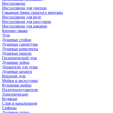
Инсталляции
Инсталляции для унитаза
Смывные бачки скрытого монтажа
Инсталляции для биде
Инсталляции для писсуаров
Инсталляции для раковин
Кнопки смыва
Душ
Душевые стойки
Душевые гарнитуры
Душевые комплекты
Душевые панели
Гигиенический душ
Душевые лейки
Держатели для душа
Душевые штанги
Верхний душ
Мойки и аксессуары
Кухонные мойки
Полотенцесушители
Электрические
Водяные
Слив и канализация
Сифоны
Душевые лотки