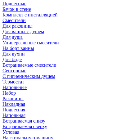
Подвесные
Бачок в стене
Комплект с инсталляцией
Смесители
Для раковины
Для ванны с душем
Для душа
Универсальные смесители
На борт ванны
Для кухни
Для биде
Встраиваемые смесители
Сенсорные
С гигиеническим душем
Термостат
Напольные
Набор
Раковины
Накладная
Подвесная
Напольная
Встраиваемая снизу
Встраиваемая сверху
Угловая
На стиральную машину