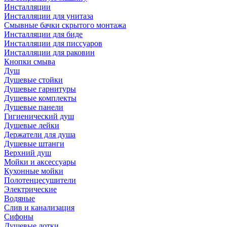
Инсталляции
Инсталляции для унитаза
Смывные бачки скрытого монтажа
Инсталляции для биде
Инсталляции для писсуаров
Инсталляции для раковин
Кнопки смыва
Душ
Душевые стойки
Душевые гарнитуры
Душевые комплекты
Душевые панели
Гигиенический душ
Душевые лейки
Держатели для душа
Душевые штанги
Верхний душ
Мойки и аксессуары
Кухонные мойки
Полотенцесушители
Электрические
Водяные
Слив и канализация
Сифоны
Душевые лотки