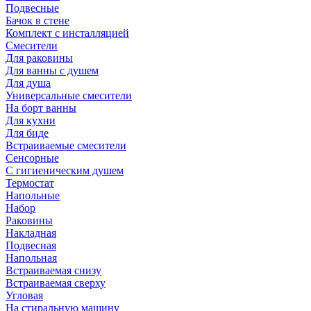
Подвесные
Бачок в стене
Комплект с инсталляцией
Смесители
Для раковины
Для ванны с душем
Для душа
Универсальные смесители
На борт ванны
Для кухни
Для биде
Встраиваемые смесители
Сенсорные
С гигиеническим душем
Термостат
Напольные
Набор
Раковины
Накладная
Подвесная
Напольная
Встраиваемая снизу
Встраиваемая сверху
Угловая
На стиральную машину