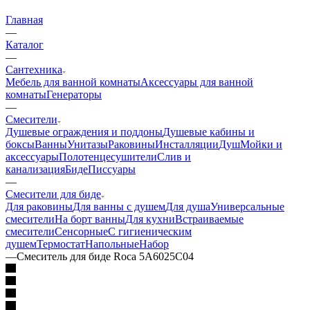
Главная
—
Каталог
—
Сантехника
Мебель для ванной комнаты
Аксессуары для ванной
комнаты
Генераторы
—
Смесители
Душевые ограждения и поддоны
Душевые кабины и
боксы
Ванны
Унитазы
Раковины
Инсталляции
Душ
Мойки и
аксессуары
Полотенцесушители
Слив и
канализация
Биде
Писсуары
—
Смесители для биде
Для раковины
Для ванны с душем
Для душа
Универсальные
смесители
На борт ванны
Для кухни
Встраиваемые
смесители
Сенсорные
С гигиеническим
душем
Термостат
Напольные
Набор
—
Смеситель для биде Roca 5A6025C04