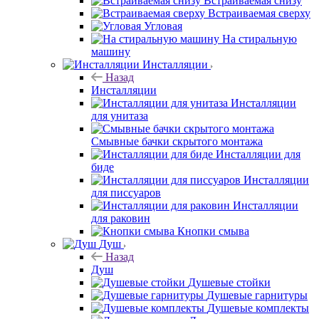
Встраиваемая снизу
Встраиваемая сверху
Угловая
На стиральную
машину
Инсталляции
Назад
Инсталляции
Инсталляции
для унитаза
Смывные бачки скрытого монтажа
Инсталляции для
биде
Инсталляции
для писсуаров
Инсталляции
для раковин
Кнопки смыва
Душ
Назад
Душ
Душевые стойки
Душевые гарнитуры
Душевые комплекты