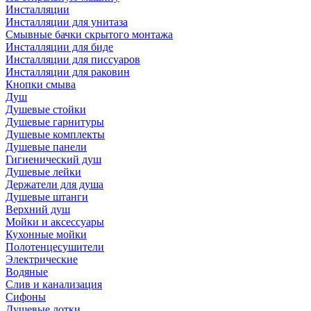
Инсталляции
Инсталляции для унитаза
Смывные бачки скрытого монтажа
Инсталляции для биде
Инсталляции для писсуаров
Инсталляции для раковин
Кнопки смыва
Душ
Душевые стойки
Душевые гарнитуры
Душевые комплекты
Душевые панели
Гигиенический душ
Душевые лейки
Держатели для душа
Душевые штанги
Верхний душ
Мойки и аксессуары
Кухонные мойки
Полотенцесушители
Электрические
Водяные
Слив и канализация
Сифоны
Душевые лотки