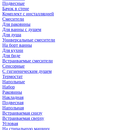
Подвесные
Бачок в стене
Комплект с инсталляцией
Смесители
Для раковины
Для ванны с душем
Для душа
Универсальные смесители
На борт ванны
Для кухни
Для биде
Встраиваемые смесители
Сенсорные
С гигиеническим душем
Термостат
Напольные
Набор
Раковины
Накладная
Подвесная
Напольная
Встраиваемая снизу
Встраиваемая сверху
Угловая
На стиральную машину