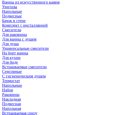
Ванны из искусственного камня
Унитазы
Напольные
Подвесные
Бачок в стене
Комплект с инсталляцией
Смесители
Для раковины
Для ванны с душем
Для душа
Универсальные смесители
На борт ванны
Для кухни
Для биде
Встраиваемые смесители
Сенсорные
С гигиеническим душем
Термостат
Напольные
Набор
Раковины
Накладная
Подвесная
Напольная
Встраиваемая снизу