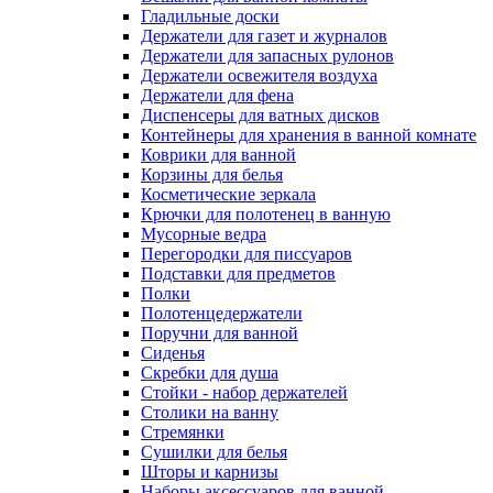
Гладильные доски
Держатели для газет и журналов
Держатели для запасных рулонов
Держатели освежителя воздуха
Держатели для фена
Диспенсеры для ватных дисков
Контейнеры для хранения в ванной комнате
Коврики для ванной
Корзины для белья
Косметические зеркала
Крючки для полотенец в ванную
Мусорные ведра
Перегородки для писсуаров
Подставки для предметов
Полки
Полотенцедержатели
Поручни для ванной
Сиденья
Скребки для душа
Стойки - набор держателей
Столики на ванну
Стремянки
Сушилки для белья
Шторы и карнизы
Наборы аксессуаров для ванной