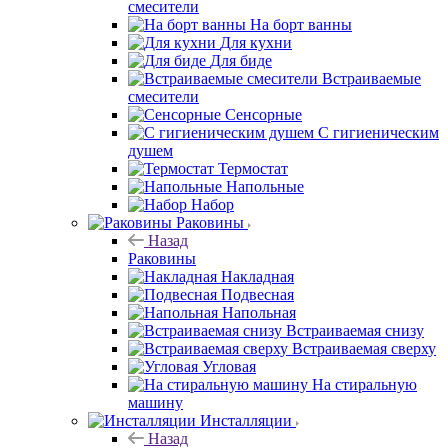
смесители
На борт ванны
Для кухни
Для биде
Встраиваемые
смесители
Сенсорные
С гигиеническим
душем
Термостат
Напольные
Набор
Раковины
Назад
Раковины
Накладная
Подвесная
Напольная
Встраиваемая снизу
Встраиваемая сверху
Угловая
На стиральную
машину
Инсталляции
Назад