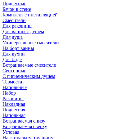
Подвесные
Бачок в стене
Комплект с инсталляцией
Смесители
Для раковины
Для ванны с душем
Для душа
Универсальные смесители
На борт ванны
Для кухни
Для биде
Встраиваемые смесители
Сенсорные
С гигиеническим душем
Термостат
Напольные
Набор
Раковины
Накладная
Подвесная
Напольная
Встраиваемая снизу
Встраиваемая сверху
Угловая
На стиральную машину