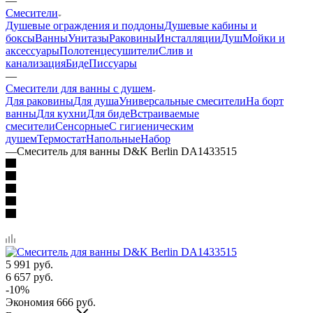
—
Смесители
Душевые ограждения и поддоны
Душевые кабины и
боксы
Ванны
Унитазы
Раковины
Инсталляции
Душ
Мойки и
аксессуары
Полотенцесушители
Слив и
канализация
Биде
Писсуары
—
Смесители для ванны с душем
Для раковины
Для душа
Универсальные смесители
На борт
ванны
Для кухни
Для биде
Встраиваемые
смесители
Сенсорные
С гигиеническим
душем
Термостат
Напольные
Набор
—
Смеситель для ванны D&K Berlin DA1433515
5 991
руб.
6 657
руб.
-
10
%
Экономия
666
руб.