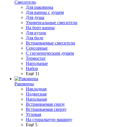
Смесители
Для раковины
Для ванны с душем
Для душа
Универсальные смесители
На борт ванны
Для кухни
Для биде
Встраиваемые смесители
Сенсорные
С гигиеническим душем
Термостат
Напольные
Набор
Ещё 11
Раковины
Накладная
Подвесная
Напольная
Встраиваемая снизу
Встраиваемая сверху
Угловая
На стиральную машину
Ещё 5