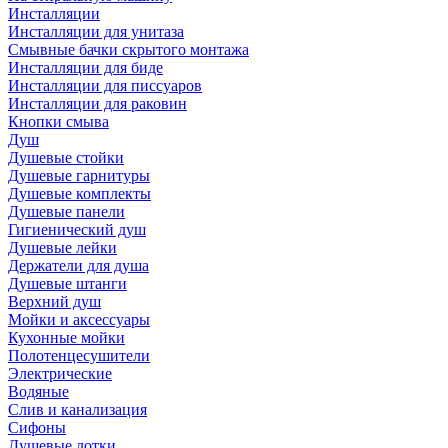
Инсталляции
Инсталляции для унитаза
Смывные бачки скрытого монтажа
Инсталляции для биде
Инсталляции для писсуаров
Инсталляции для раковин
Кнопки смыва
Душ
Душевые стойки
Душевые гарнитуры
Душевые комплекты
Душевые панели
Гигиенический душ
Душевые лейки
Держатели для душа
Душевые штанги
Верхний душ
Мойки и аксессуары
Кухонные мойки
Полотенцесушители
Электрические
Водяные
Слив и канализация
Сифоны
Душевые лотки