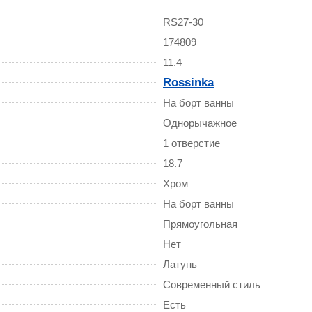
RS27-30
174809
11.4
Rossinka
На борт ванны
Однорычажное
1 отверстие
18.7
Хром
На борт ванны
Прямоугольная
Нет
Латунь
Современный стиль
Есть