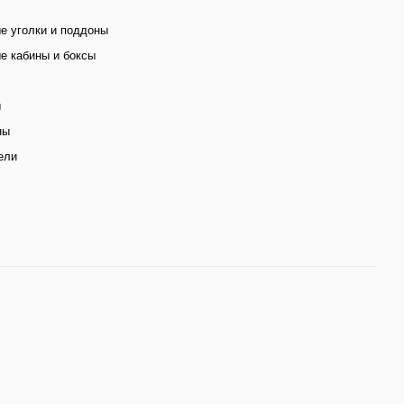
е уголки и поддоны
е кабины и боксы
ы
ны
ели