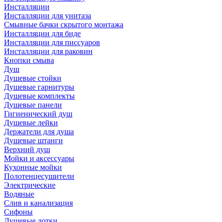
Инсталляции
Инсталляции для унитаза
Смывные бачки скрытого монтажа
Инсталляции для биде
Инсталляции для писсуаров
Инсталляции для раковин
Кнопки смыва
Душ
Душевые стойки
Душевые гарнитуры
Душевые комплекты
Душевые панели
Гигиенический душ
Душевые лейки
Держатели для душа
Душевые штанги
Верхний душ
Мойки и аксессуары
Кухонные мойки
Полотенцесушители
Электрические
Водяные
Слив и канализация
Сифоны
Душевые лотки