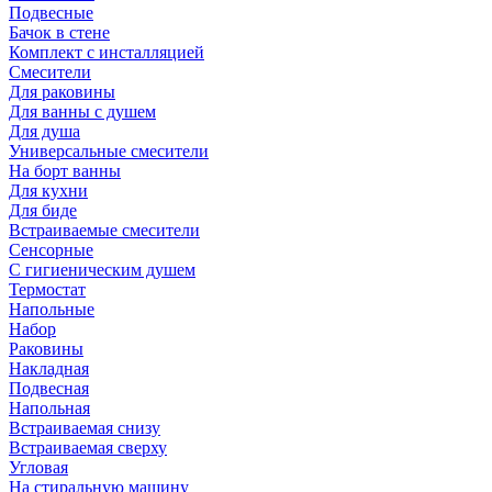
Подвесные
Бачок в стене
Комплект с инсталляцией
Смесители
Для раковины
Для ванны с душем
Для душа
Универсальные смесители
На борт ванны
Для кухни
Для биде
Встраиваемые смесители
Сенсорные
С гигиеническим душем
Термостат
Напольные
Набор
Раковины
Накладная
Подвесная
Напольная
Встраиваемая снизу
Встраиваемая сверху
Угловая
На стиральную машину