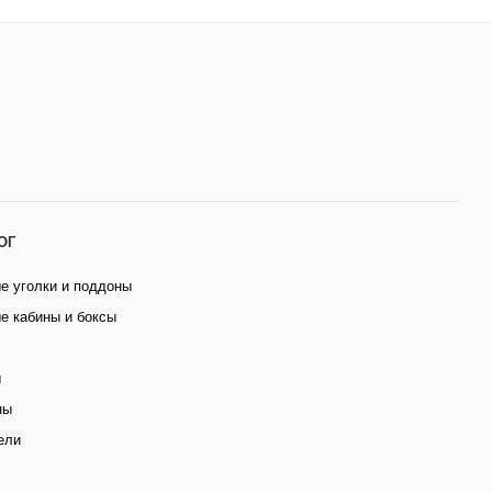
ОГ
е уголки и поддоны
е кабины и боксы
ы
ны
ели