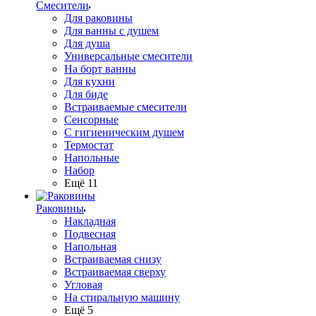
Смесители
Для раковины
Для ванны с душем
Для душа
Универсальные смесители
На борт ванны
Для кухни
Для биде
Встраиваемые смесители
Сенсорные
С гигиеническим душем
Термостат
Напольные
Набор
Ещё 11
Раковины
Накладная
Подвесная
Напольная
Встраиваемая снизу
Встраиваемая сверху
Угловая
На стиральную машину
Ещё 5