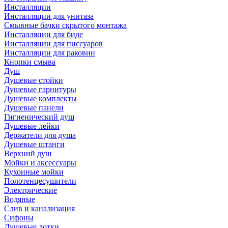
Инсталляции
Инсталляции для унитаза
Смывные бачки скрытого монтажа
Инсталляции для биде
Инсталляции для писсуаров
Инсталляции для раковин
Кнопки смыва
Душ
Душевые стойки
Душевые гарнитуры
Душевые комплекты
Душевые панели
Гигиенический душ
Душевые лейки
Держатели для душа
Душевые штанги
Верхний душ
Мойки и аксессуары
Кухонные мойки
Полотенцесушители
Электрические
Водяные
Слив и канализация
Сифоны
Душевые лотки