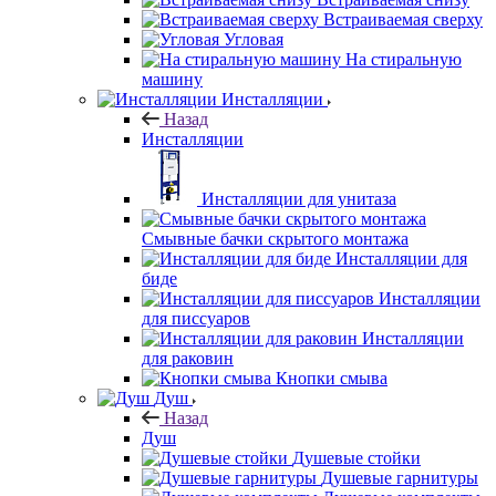
Встраиваемая сверху
Угловая
На стиральную
машину
Инсталляции
Назад
Инсталляции
Инсталляции для унитаза
Смывные бачки скрытого монтажа
Инсталляции для
биде
Инсталляции
для писсуаров
Инсталляции
для раковин
Кнопки смыва
Душ
Назад
Душ
Душевые стойки
Душевые гарнитуры