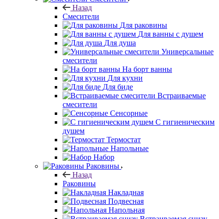
Назад
Смесители
Для раковины
Для ванны с душем
Для душа
Универсальные
смесители
На борт ванны
Для кухни
Для биде
Встраиваемые
смесители
Сенсорные
С гигиеническим
душем
Термостат
Напольные
Набор
Раковины
Назад
Раковины
Накладная
Подвесная
Напольная
Встраиваемая снизу