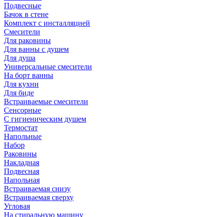
Подвесные
Бачок в стене
Комплект с инсталляцией
Смесители
Для раковины
Для ванны с душем
Для душа
Универсальные смесители
На борт ванны
Для кухни
Для биде
Встраиваемые смесители
Сенсорные
С гигиеническим душем
Термостат
Напольные
Набор
Раковины
Накладная
Подвесная
Напольная
Встраиваемая снизу
Встраиваемая сверху
Угловая
На стиральную машину