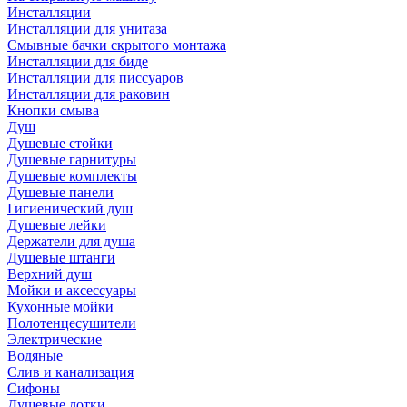
Инсталляции
Инсталляции для унитаза
Смывные бачки скрытого монтажа
Инсталляции для биде
Инсталляции для писсуаров
Инсталляции для раковин
Кнопки смыва
Душ
Душевые стойки
Душевые гарнитуры
Душевые комплекты
Душевые панели
Гигиенический душ
Душевые лейки
Держатели для душа
Душевые штанги
Верхний душ
Мойки и аксессуары
Кухонные мойки
Полотенцесушители
Электрические
Водяные
Слив и канализация
Сифоны
Душевые лотки