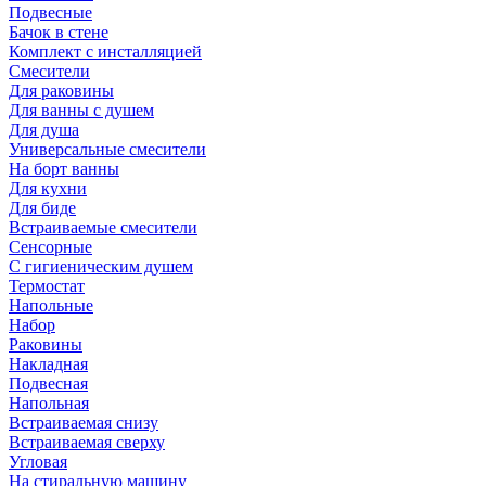
Подвесные
Бачок в стене
Комплект с инсталляцией
Смесители
Для раковины
Для ванны с душем
Для душа
Универсальные смесители
На борт ванны
Для кухни
Для биде
Встраиваемые смесители
Сенсорные
С гигиеническим душем
Термостат
Напольные
Набор
Раковины
Накладная
Подвесная
Напольная
Встраиваемая снизу
Встраиваемая сверху
Угловая
На стиральную машину