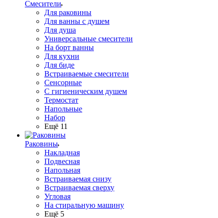
Смесители
Для раковины
Для ванны с душем
Для душа
Универсальные смесители
На борт ванны
Для кухни
Для биде
Встраиваемые смесители
Сенсорные
С гигиеническим душем
Термостат
Напольные
Набор
Ещё 11
Раковины
Накладная
Подвесная
Напольная
Встраиваемая снизу
Встраиваемая сверху
Угловая
На стиральную машину
Ещё 5