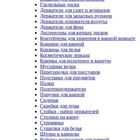
Гладильные доски
Держатели для газет и журналов
Держатели для запасных рулонов
Держатели освежителя воздуха
Держатели для фена
Диспенсеры для ватных дисков
Контейнеры для хранения в ванной комнате
Коврики для ванной
Корзины для белья
Косметические зеркала
Крючки для полотенец в ванную
Мусорные ведра
Перегородки для писсуаров
Подставки для предметов
Полки
Полотенцедержатели
Поручни для ванной
Сиденья
Скребки для душа
Стойки - набор держателей
Столики на ванну
Стремянки
Сушилки для белья
Шторы и карнизы
Наборы аксессуаров для ванной