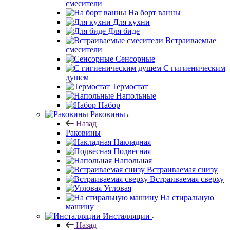
смесители
На борт ванны
Для кухни
Для биде
Встраиваемые
смесители
Сенсорные
С гигиеническим
душем
Термостат
Напольные
Набор
Раковины
Назад
Раковины
Накладная
Подвесная
Напольная
Встраиваемая снизу
Встраиваемая сверху
Угловая
На стиральную
машину
Инсталляции
Назад