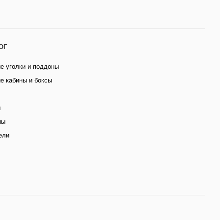
ОГ
е уголки и поддоны
е кабины и боксы
ы
ны
ели