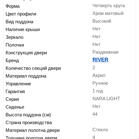
Четверть круга
Форма
Хром матовый
Цвет профиля
Высокий
Вид поддона
Нет
Наличие крыши
Нет
Зеркало
Нет
Полочки
Раздвижная
Конструкция двери
RIVER
Бренд
2
Количество секций двери
Акрил
Материал поддона
Ручное
Управление
1 год
Гарантия
NARA LIGHT
Серия
Нет
Сиденье
44
Высота поддона (см)
Страна производства
Стекло
Материал полотна двери
4
Толщина полотна двери